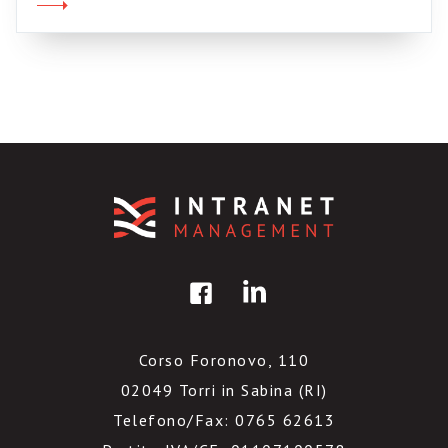
di Cartesio digitoergosum.splinder.it Il blog di
Proust nonmiricordoniente.splinder.it Il blog di
Borghezio (il leghista)
grumodirabbia.splinder.it Il blog di Annibale
stratealternative.splinder.it il blog di
Copernico migiralatesta.splinder.it Il […]
Corso Foronovo, 110
02049 Torri in Sabina (RI)
Telefono/Fax: 0765 62613