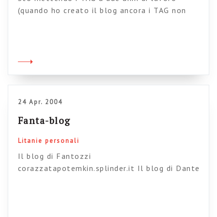
(quando ho creato il blog ancora i TAG non
erano forniti da splinder, quindi è un casino).
Non spaventatevi se al momento non vi ci
racapezzate. Grazie per la pazienza.
24 Apr. 2004
Fanta-blog
Litanie personali
Il blog di Fantozzi
corazzatapotemkin.splinder.it Il blog di Dante
Aligheri scusidov’èilbagno.splinder.it Il blog di
Giovanna d’Arco unavocedentrome.splinder.it Il
blog di Freud miparlidisuamadre.splinder.it Il
blog di Picasso occhiostorto.splinder.it Il blog