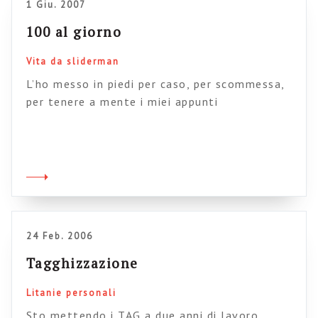
1 Giu. 2007
100 al giorno
Vita da sliderman
L’ho messo in piedi per caso, per scommessa,
per tenere a mente i miei appunti
sull’argomento, per dare consigli pratici nuovi
ogni volta che li trovo. E, insomma, alla fine
non so manco io perché l’ho messo in piedi.
Non mi commenta quasi mai nessuno, e alla
fine credo che sia poco più che un gioco
solitario […]
24 Feb. 2006
Tagghizzazione
Litanie personali
Sto mettendo i TAG a due anni di lavoro