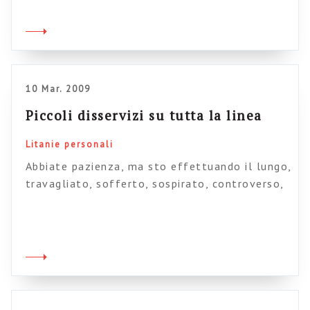
feed, i vostri bookmark, i vostri link, le vostre
blogroll, perché è questo l’indirizzo da cui il
vostro autore scriverà d’ora in avanti. Come
potete vedere […]
10 Mar. 2009
Piccoli disservizi su tutta la linea
Litanie personali
Abbiate pazienza, ma sto effettuando il lungo,
travagliato, sofferto, sospirato, controverso,
utopico passaggio del mio blog su piattaforma
WordPress, con annessa unificazione di blog e
sito in un unico ambiente bello ricco di
contenuti nuovi. Praticametne una traversata
nel deserto. Questo provocherà una serie di
disservizi, quali la testata che non appare,
oltre che tremori, sudorazione e […]