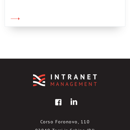
all’organigramma ufficiale, anche quello delle
sua sottostruttura sono preso dal panico. Non
è una questione tecnica. E non sono neanche
sbagliate le intenzioni. E’ la logica
sottostante che fa acqua. Loro ridicono che
“così è […]
Corso Foronovo, 110