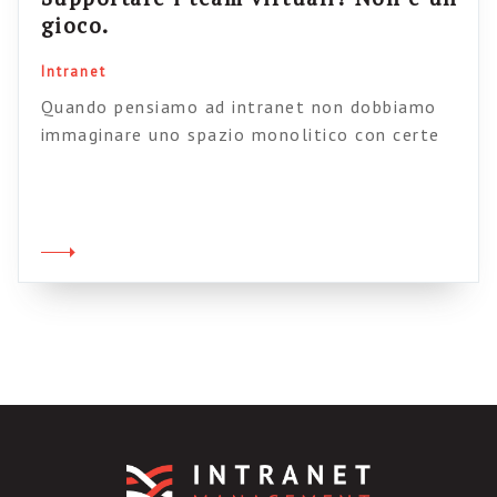
gioco.
Intranet
Quando pensiamo ad intranet non dobbiamo
immaginare uno spazio monolitico con certe
funzionalità definite e un tipo predeterminato
di utilizzo: dobbiamo invece pensare ad uno
spazio polifunzionale, che supporta diversi
attori durante la giornata; attori che, in
momenti diversi possono avere ruoli e bisogni
differenti. Quanti sono questi attori e quali
sono questi ruoli? Proviamo […]