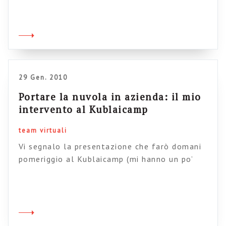
l’argomento. Bill Ives riporta in un suo post i
10 principi di Stan Garfield per creare comunità
di pratica di successo. I 10 principi sono i
seguenti One – Communities should be […]
29 Gen. 2010
Portare la nuvola in azienda: il mio
intervento al Kublaicamp
team virtuali
Vi segnalo la presentazione che farò domani
pomeriggio al Kublaicamp (mi hanno un po’
tirato in mezzo, ma va bene, se non non andrei
mai da nessuna parte). Il tema della sessione
è molto interessante: “Lavorare sulla nuvola“.
La mia presentazione (10 minuti) è dedicata
alla mia esperienza personale e soprattutto a