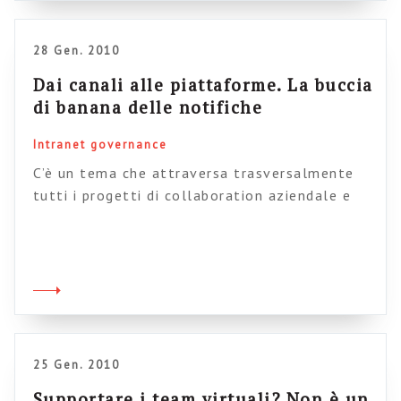
quella di portare […]
28 Gen. 2010
Dai canali alle piattaforme. La buccia
di banana delle notifiche
Intranet governance
C’è un tema che attraversa trasversalmente
tutti i progetti di collaboration aziendale e
che, spesso cacciato dalla porta, rientra dalla
finestra sotto forma di lamenti, mugugni,
ostilità latenti. Si tratta del tormentato
rapporto con le email, ovvero con il più
tirannico, pervasivo, usato e abusato
strumento di comunicazione inventato
dall’uomo. Ovviamente una promessa, implicita
25 Gen. 2010
o […]
Supportare i team virtuali? Non è un