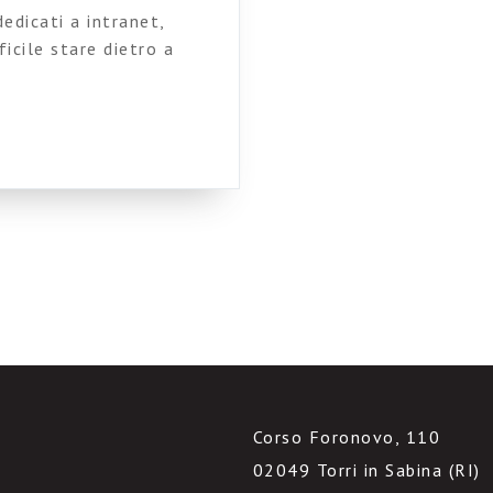
dedicati a intranet,
icile stare dietro a
nalare. Innanzitutto il
nager di BT (ma allora
d’accordo eh…). Poi il
Corso Foronovo, 110
02049 Torri in Sabina (RI)