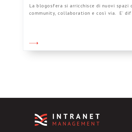
La blogosfera si arricchisce di nuovi spazi 
community, collaboration e così via. E’ diff
tutto, ma alcune cose le voglio proprio seg
blog di Mark Morrell, ovvero l’intranet ma
Richard Dennison chi è? Ragazzi, mettetevi 
blog Intranet matters. Ok, […]