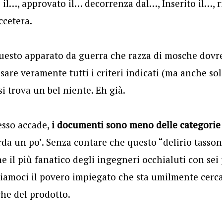
l…, approvato il… decorrenza dal…, Inserito il…, ri
ccetera.
questo apparato da guerra che razza di mosche do
usare veramente tutti i criteri indicati (ma anche sol
 trova un bel niente. Eh già.
esso accade,
i documenti sono meno delle categorie
rda un po’. Senza contare che questo “delirio tasso
 il più fanatico degli ingegneri occhialuti con sei
uriamoci il povero impiegato che sta umilmente cer
che del prodotto.