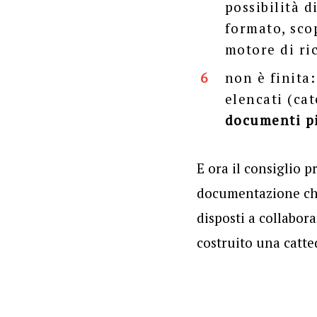
possibilità d
formato, scop
motore di ri
non è finita
elencati (cat
documenti
p
E ora il consiglio p
documentazione che 
disposti a collabor
costruito una catte