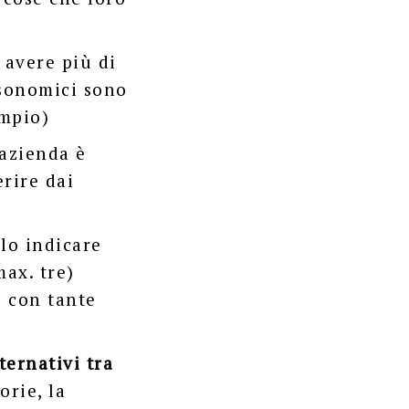
 avere più di
assonomici sono
empio)
’azienda è
erire dai
lo indicare
max. tre)
o con tante
lternativi tra
orie, la