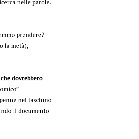
cerca nelle parole.
vremmo prendere?
o la metà),
 che dovrebbero
nomico”
 penne nel taschino
cando il documento