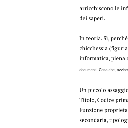
arricchiscono le in
dei saperi.
In teoria. Sì, perch
chicchessia (figuria
informatica, piena di
documenti. Cosa che, ovviame
Un piccolo assaggi
Titolo,
Codice prima
Funzione proprietari
secondaria, tipolog