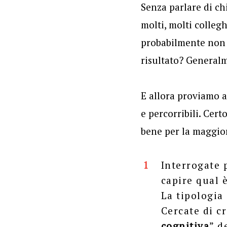
Senza parlare di ch
molti, molti collegh
probabilmente non 
risultato? Generalm
E allora proviamo a
e percorribili. Cer
bene per la maggior
Interrogate 
capire qual 
La tipologia 
Cercate di c
cognitiva
” d