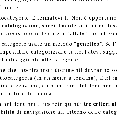
almente
ttocategorie. E fermatevi lì. Non è opportuno
i catalogazione
, specialmente se i criteri t
n precisi (come le date o l’alfabetico, ad es
e categorie usate un metodo “
genetico
”. Se l
impossibile categorizzare tutto. Fatevi sugg
ntuali aggiunte alle categorie
one che inseriranno i documenti dovranno so
ottocategoria (in un menù a tendina),
altri (
 indicizzazione, e un abstract del document
il motore di ricerca
ca nei documenti userete quindi
tre criteri a
ibilità di navigazione all’interno delle categ