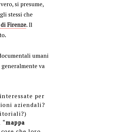
vvero, si presume,
gli stessi che
 di Firenze
. Il
to.
i documentali umani
ma generalmente va
interessate per
zioni aziendali?
itoriali?)
 “
mappa
 cose che loro