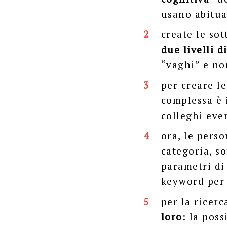
usano abitu
create le so
due livelli d
“vaghi” e no
per creare l
complessa è 
colleghi eve
ora, le pers
categoria, s
parametri di
keyword per 
per la ricer
loro
: la poss