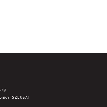
3
578
ronica: SZLUBAI