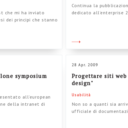
Continua la pubblicazio
t che mi ha inviato
dedicato all’enterprise 
si dei principi che stanno
assaggio del capitolo 11
nnovativi ed enterprise
organizzazioni. Come se
aggio di prospettiva in
chiari: Il testo è pubbl
itivi (anche se il titolo
_______________ Purtrop
28 Apr. 2009
 Plone symposium
Progettare siti web
design"
Usabilità
resentato all’european
ne della intranet di
Non so a quanti sia arri
ato come consulenti di
ufficiale di documentaz
 seguito prevalentemente
per regolare l’informati
o il più possibile
poco pubblicato delle “L