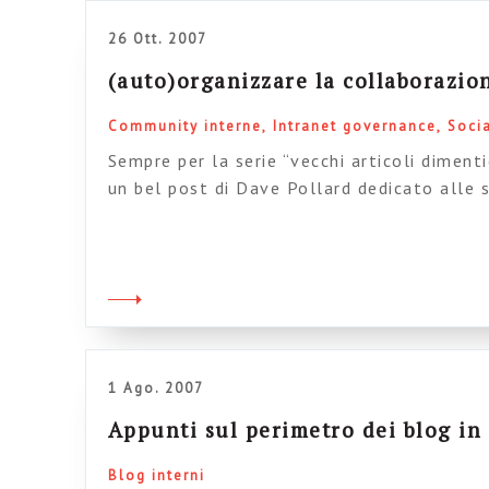
26 Ott. 2007
(auto)organizzare la collaborazio
Community interne
Intranet governance
Socia
Sempre per la serie “vecchi articoli diment
un bel post di Dave Pollard dedicato alle s
collaborazione e all’introduzione di metodi
metodo è interessante per vari aspetti: 1)
strategica la creazione di figure di “animat
possano far crescere viralmente il modello
1 Ago. 2007
Appunti sul perimetro dei blog in
Blog interni