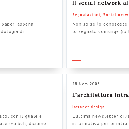
Il social network a
Segnalazioni
Social netw
o paper, appena
Non so se lo conoscete 
dologia di
lo segnalo comunqe (io l
to significativamente
un breve saggio, scritt
crive 6 componenti da
Davide Casali. Il titolo
ciascuna componente (gli
almeno ad un primo sgua
ustraliani con il 6. Noi
28 Nov. 2007
L’architettura intr
Intranet design
ato, con il quale è
L’ultima newsletter di J
ute (va beh, diciamo
informativa per le intran