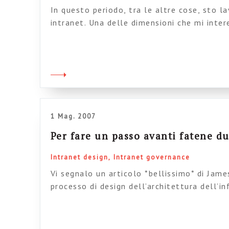
In questo periodo, tra le altre cose, sto l
intranet. Una delle dimensioni che mi int
quella della perimentrazione (ovvero chi sc
blog) perché credo che sia una delle variabi
considerere per il loro successo. Se pensi
oggetto monolitico facciamo […]
1 Mag. 2007
Per fare un passo avanti fatene du
Intranet design
Intranet governance
Vi segnalo un articolo *bellissimo* di Jam
processo di design dell’architettura dell’i
intranet. La tesi dell’autore (che condivid
processo di costruzione, per una intranet, 
indietro rispetto al design tradizionale. Me