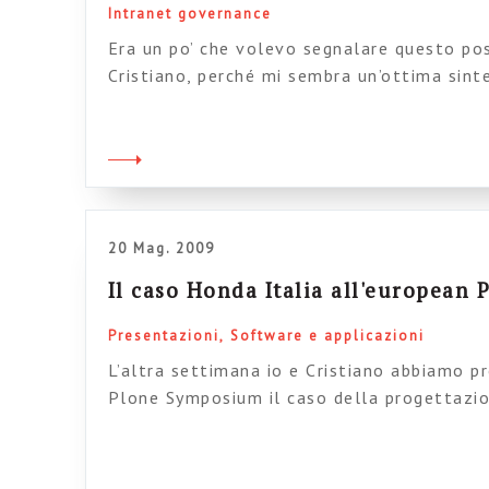
Intranet governance
Era un po’ che volevo segnalare questo pos
Cristiano, perché mi sembra un’ottima sinte
dietro e attraversano i progetti intranet i
2.0 in generale. L’autore sintetizza il pass
questi progetti attraverso 11 principi oppos
dice 10) . Praticamente […]
20 Mag. 2009
Il caso Honda Italia all'european
Presentazioni
Software e applicazioni
L’altra settimana io e Cristiano abbiamo p
Plone Symposium il caso della progettazio
Honda Italia, alla quale abbiamo partecip
metodologia. In poche parole noi abbiamo
la parte che precede lo sviluppo, utilizzand