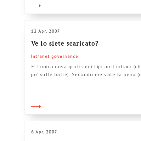
si comincia con lo studio dell’utilizzo del 
12 Apr. 2007
Ve lo siete scaricato?
Intranet governance
E’ l’unica cosa gratis dei tipi australiani (
po’ sulle balle). Secondo me vale la pena 
personalizzazioni). Un documento preciso 
tutti gli aspetti del processo di svilupo de
qui…
6 Apr. 2007