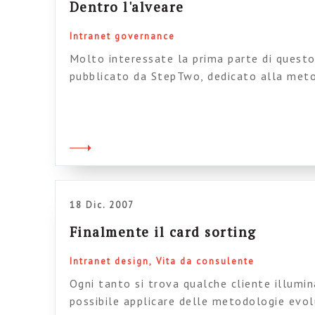
Dentro l'alveare
Intranet governance
Molto interessate la prima parte di quest
pubblicato da StepTwo, dedicato alla meto
implementazione delle intranet e intitola
“Exploring the Intranet Hive (part 1)” Des
gestire nel prgetto, dando 6 consigli per 
americani ce l’hanno su col 10, mentre gli a
europei, […]
18 Dic. 2007
Finalmente il card sorting
Intranet design
Vita da consulente
Ogni tanto si trova qualche cliente illumin
possibile applicare delle metodologie evol