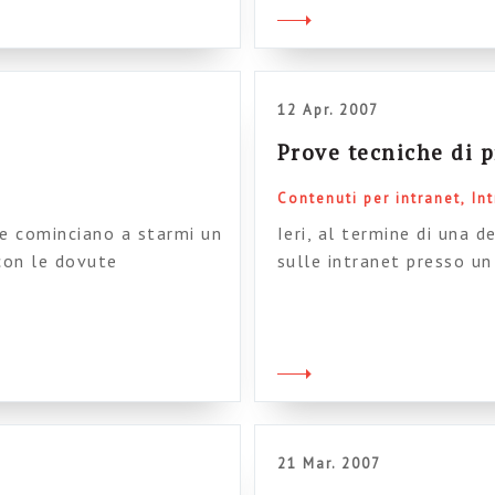
sito da parte […]
must cover the three pu
12 Apr. 2007
Prove tecniche di 
Contenuti per intranet
In
che cominciano a starmi un
Ieri, al termine di una 
(con le dovute
sulle intranet presso u
per esaminare e valutare
sessione partecipata di 
l progetto. Si scarica da
intranet dell’ente. Avev
committente di portare i
diversi settori aziendali 
Ovviamente mi sono […]
21 Mar. 2007