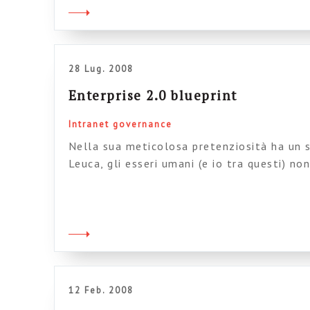
tecniche di user centered design. Le belle 
Cristiano […]
28 Lug. 2008
Enterprise 2.0 blueprint
Intranet governance
Nella sua meticolosa pretenziosità ha un 
Leuca, gli esseri umani (e io tra questi) n
meno di cercare di mettere sempre al loro p
Qui c’è il post originale (da cui potete scar
leggibile) e questo è il blog da qui […]
12 Feb. 2008