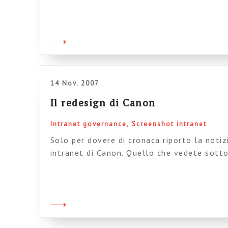
delle metodologie e basta) alla progettazi
questo caso abbiamo avuto carta bianca p
forse è un segno dei tempi: abbiamo fatto 
brainstorming e anche, udite udite, ben […]
14 Nov. 2007
Il redesign di Canon
Intranet governance
Screenshot intranet
Solo per dovere di cronaca riporto la notiz
intranet di Canon. Quello che vedete sotto
Ok, è solo un wireframe, ma francamente n
che ne dite? In ogni caso il redesign è sta
che non solo proprio dei pincopallino qualu