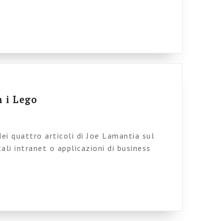
opo è vendere il suo voluminoso report che
intranet nei più diversi settori, ma le
 sono comunque interessanti. Provo a
alienti: 1) Creare un’architettura […]
n i Lego
dei quattro articoli di Joe Lamantia sul
ali intranet o applicazioni di business
 modello è quello dei Lego (che anche io vado
la mia beata ingenuità) e i risultati sono
e sarà in italia il 16 novembre allo IA […]