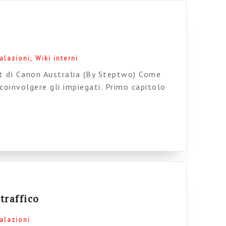
alazioni
Wiki interni
et di Canon Australia (By Steptwo) Come
 coinvolgere gli impiegati. Primo capitolo
ratuitamente da qui (by Melcrum )
rmazione come agente del cambiamento
i (By Boxes and arrows) Un bellissimo
dento le organizzazioni no-profit (by
 […]
traffico
alazioni