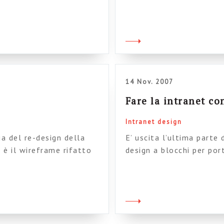
one della intranet. In
tempi. Ovviamente lo sc
raticamente su tutto, e
analizza in dettaglio 56 
i focus group, il
informazioni che regala
riassumere alcuni punti s
14 Nov. 2007
Fare la intranet co
Intranet design
ia del re-design della
E’ uscita l’ultima parte 
 è il wireframe rifatto
design a blocchi per port
on mi piace molto, voi
intelligence interne. Il
to affidato a Steptwo,
proponendo da tempo nel
nque, e a […]
molto interreessanti. Jo