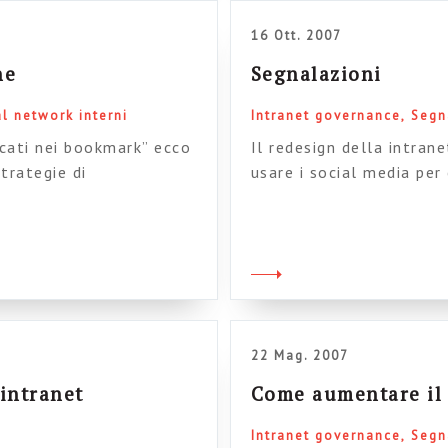
16 Ott. 2007
ne
Segnalazioni
l network interni
Intranet governance
Segn
icati nei bookmark” ecco
Il redesign della intran
trategie di
usare i social media per
 2.0 nelle aziende. il
del report scaricabile g
 identifica come
L’architetto dell’info
ori” (i champions) che
dentro le organizzazion
 di collaborazione […]
articolo sulle intranet 
Techsoup) Un altro caso
22 Mag. 2007
 intranet
Come aumentare il 
Intranet governance
Segn