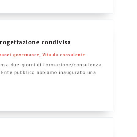
rposes (Ir)responsible content
progettazione condivisa
tranet governance
Vita da consulente
densa due-giorni di formazione/consulenza
n Ente pubblico abbiamo inaugurato una
creazione della mappa dei contenuti per la
o chiesto preliminarmente al mio
n aula più persone possibile, pescate nei
ritenuti “strategici” per il progetto.