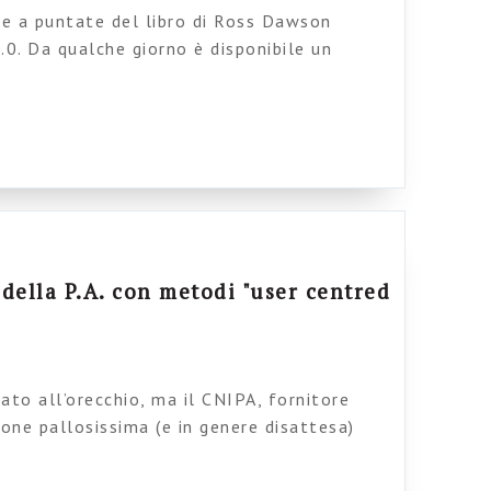
ne a puntate del libro di Ross Dawson
2.0. Da qualche giorno è disponibile un
, dedicato ai social network dentro le
mpre gli schemi di Ross sono molto belli e
icato su Scribd IE2 Sample Chapter 11
po il volume […]
 della P.A. con metodi "user centred
vato all’orecchio, ma il CNIPA, fornitore
ione pallosissima (e in genere disattesa)
ca nella Pubblica Amministrazione, ha da
inee Guida di progettazione e sviluppo per i