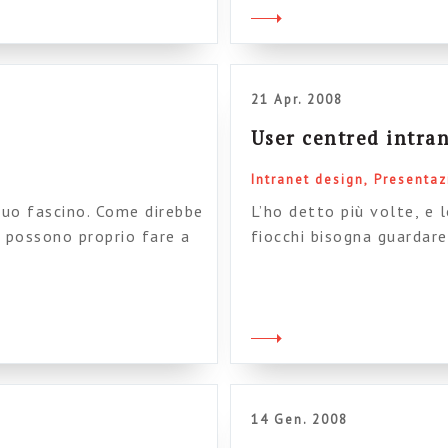
slide preparate da
siti delle pubbliche amm
compulsione me lo sono 
21 Apr. 2008
User centred intra
Intranet design
Presentaz
suo fascino. Come direbbe
L’ho detto più volte, e 
on possono proprio fare a
fiocchi bisogna guardare 
osto tutti i pezzettini.
concretamente dalle per
icare il pdf in formato
bisogni e ai processi: –
mezz’oretta il capo di I
tanto, noi, l’azienda la 
14 Gen. 2008