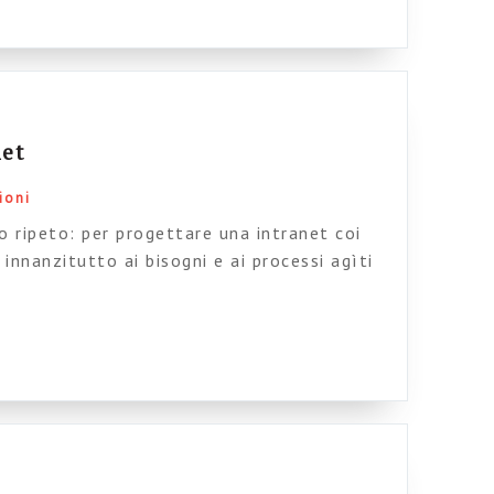
inistrazioni“. In preda ad una insana
letto e devo dire […]
net
ioni
lo ripeto: per progettare una intranet coi
innanzitutto ai bisogni e ai processi agìti
sone. Fate attenzione, perché guardare ai
 NON significa intervistare per una
T; – NON significa tirare a indovinare perché
[…]