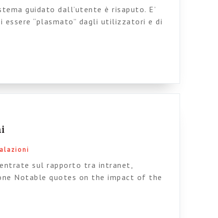
istema guidato dall’utente è risaputo. E’
i essere “plasmato” dagli utilizzatori e di
za attiva. Intranet non fa eccezione, anzi, il
ccato ancora più grave che il non uso di un
ntranet che viene usata […]
ni
alazioni
centrate sul rapporto tra intranet,
one Notable quotes on the impact of the
tion Building innovative intranets The
echnology (IT) on Businesses and their
dients of a winning intranet Intranet teams