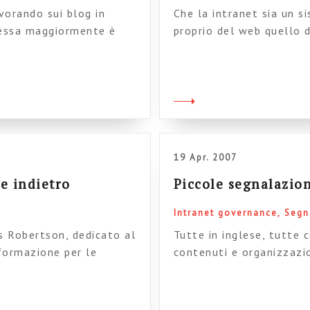
avorando sui blog in
Che la intranet sia un s
eressa maggiormente è
proprio del web quello d
rive e chi legge sul vari
vivere della loro presen
li più importanti da
suo non utilizzo è un pe
amo al “blog” come
normale sito web. Una i
19 Apr. 2007
e indietro
Piccole segnalazio
Intranet governance
Segn
es Robertson, dedicato al
Tutte in inglese, tutte 
nformazione per le
contenuti e organizzazi
o pienamente) è che il
intranet on the organisa
comincia due passi
Impact of Information T
ntre nei siti web esterni
Leaders The big 3 ingre