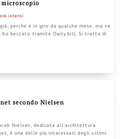
l microscopio
ork interni
già, perché è in giro da qualche mese, ma ve
’ho beccato tramite Daily bit). Si tratta di
o a quattro mani da Gianandrea Giacoma e
 è molto promettente, e il contenuto,
rdo, molto interessante: […]
anet secondo Nielsen
acob Nielsen, dedicata all’architettura
et, è una delle più interessati degli ultimi