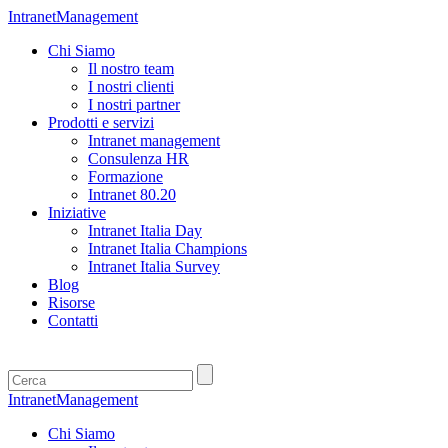
IntranetManagement
Chi Siamo
Il nostro team
I nostri clienti
I nostri partner
Prodotti e servizi
Intranet management
Consulenza HR
Formazione
Intranet 80.20
Iniziative
Intranet Italia Day
Intranet Italia Champions
Intranet Italia Survey
Blog
Risorse
Contatti
IntranetManagement
Chi Siamo