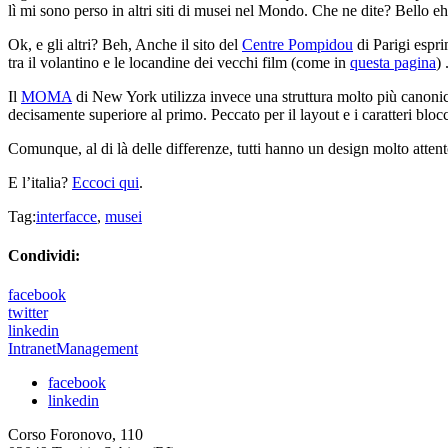
lì mi sono perso in altri siti di musei nel Mondo. Che ne dite? Bello eh
Ok, e gli altri? Beh, Anche il sito del
Centre Pompidou
di Parigi espri
tra il volantino e le locandine dei vecchi film (come in
questa pagina
) 
Il
MOMA
di New York utilizza invece una struttura molto più canonica
decisamente superiore al primo. Peccato per il layout e i caratteri bloc
Comunque, al di là delle differenze, tutti hanno un design molto attento
E l’italia?
Eccoci qui
.
Tag:
interfacce
,
musei
Condividi:
facebook
twitter
linkedin
IntranetManagement
facebook
linkedin
Corso Foronovo, 110