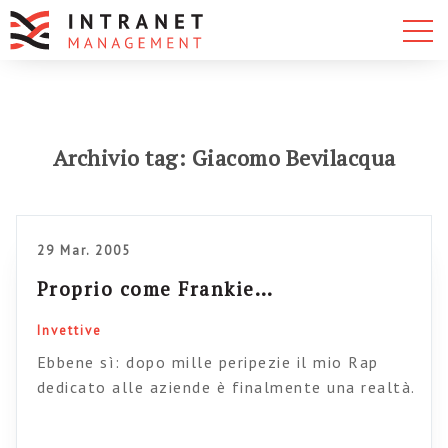
Archivio tag: Giacomo Bevilacqua
29 Mar. 2005
Proprio come Frankie…
Invettive
Ebbene sì: dopo mille peripezie il mio Rap
dedicato alle aziende è finalmente una realtà.
Più corrosivo di Frankie HI. nrg (massimo
rispetto per il più grande…), più trasgressivo