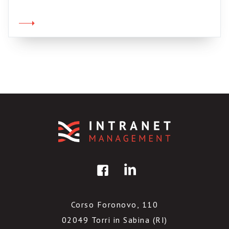
dei Pubblic Enemy, più cool di Eminem è ora
disponibile, da scaricare, la versione finale di
“Professionista Rap” (3,8 mega, da scaricare
qui.) Il rap è frutto […]
Corso Foronovo, 110
02049 Torri in Sabina (RI)