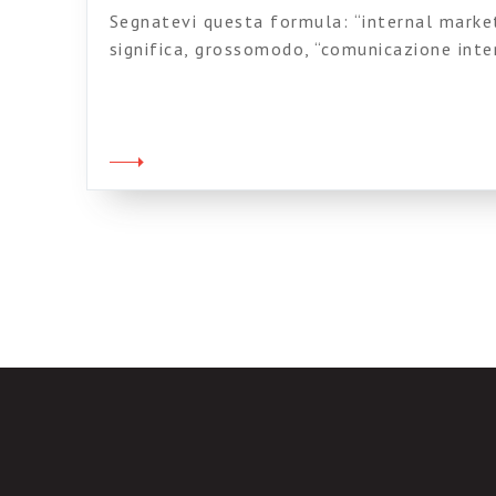
Segnatevi questa formula: “internal market
significa, grossomodo, “comunicazione inte
vero e proprio concetto-ombrello che nasc
consulenziale che ne viene fatto, oggetti a
alcuni dei quali non augurerei a nessuno, t
Possiamo comprendervi cose come: sondagg
della popolazione aziendale in […]