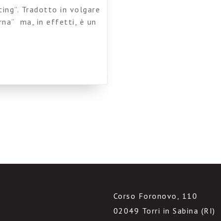
ing”. Tradotto in volgare
rna” ma, in effetti, è un
onde, nell’uso
ssai diversi tra loro,
antomeno ai colleghi.
i interni segmentazione
Corso Foronovo, 110
02049 Torri in Sabina (RI)