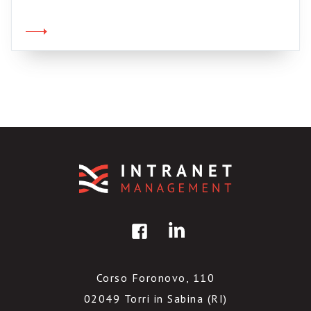
sua collega sono alle prese con l’ennesimo-
sito-dell’ennesimo-amico-pittore (in questo
caso il sito di Thierry Bouffeteau) mi ha fatto
riflettere su una cosa. Ci sono una marea di
artisti in giro […]
Corso Foronovo, 110
02049 Torri in Sabina (RI)