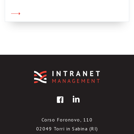
Le scuse adottate e le rispste possibili
(daJMC) Che cosa significa “personalizzazione”
in intranet (da Steptwo) Personalizzazione vs.
segmentazione in intranet (da Steptwo) Usare
la intranet per le forze di vendita […]
Corso Foronovo, 110
02049 Torri in Sabina (RI)