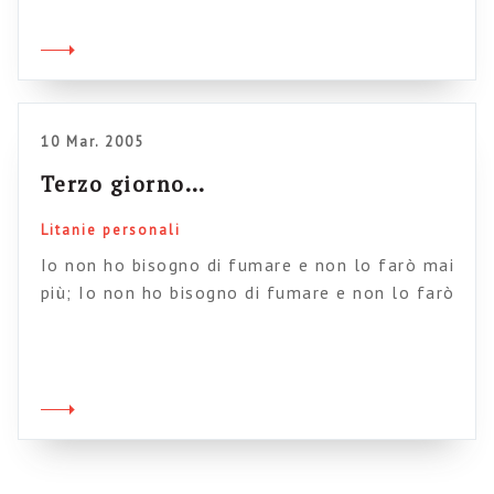
la farò, voglio smettere di volere andare via,
voglio smettere di addormentarmi con la
paura di non svegliarmi e voglio smetterla di
pensare che […]
10 Mar. 2005
Terzo giorno…
Litanie personali
Io non ho bisogno di fumare e non lo farò mai
più; Io non ho bisogno di fumare e non lo farò
mai più; Io non ho bisogno di fumare e non lo
farò mai più; Io non ho bisogno di fumare e
non lo farò mai più; Io non ho bisogno di
fumare e […]