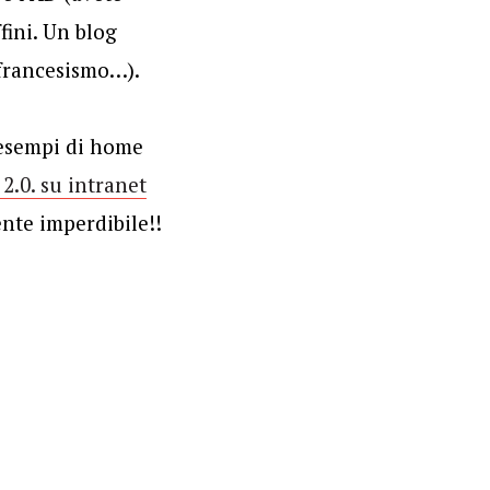
fini. Un blog
l francesismo…).
i esempi di home
2.0. su intranet
nte imperdibile!!