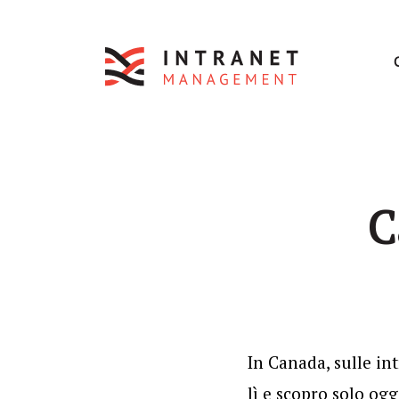
C
In Canada, sulle in
lì e scopro solo ogg