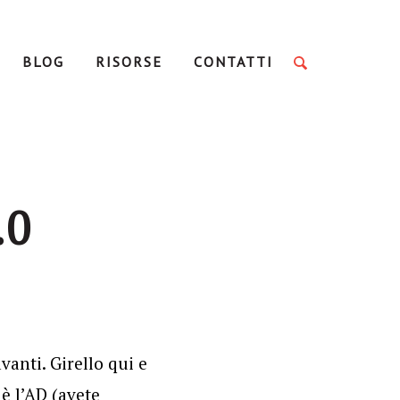
BLOG
RISORSE
CONTATTI
.0
anti. Girello qui e
è l’AD (avete