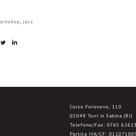
torbebop
,
jazz
Corso Foronovo, 110
02049 Torri in Sabina (RI)
Telefono/Fax: 0765 6261
Partita IVA/CF: 01107100