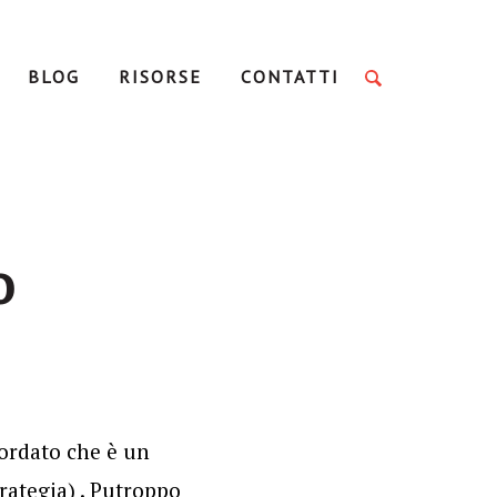
BLOG
RISORSE
CONTATTI
o
cordato che è un
rategia) . Putroppo