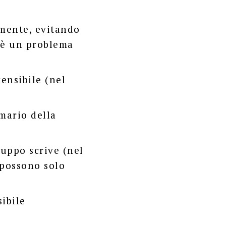
lmente, evitando
o è un problema
ensibile (nel
imario della
ruppo scrive (nel
 possono solo
sibile