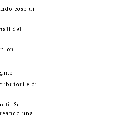
ando cose di
nali del
gn-on
agine
ributori e di
uti. Se
creando una