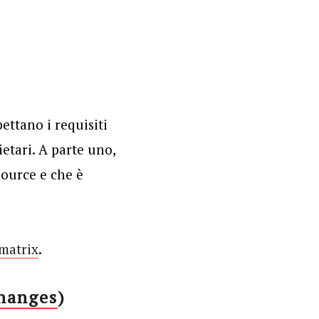
ettano i requisiti
ietari. A parte uno,
source e che è
matrix
.
hanges
)