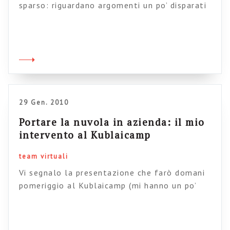
sparso: riguardano argomenti un po’ disparati
(e-learning, collaborazione, ruolo di h.r. ecc)
ma sempre legati al tema centrale di questo
blog. Alcune preoccupazioni attorno al
microblogging interno. Oscar Berg affronta
alcune tipiche obiezioni (poche persone
orientano le discussioni, arriva lo spam, c’è il
rischio di essere […]
29 Gen. 2010
Portare la nuvola in azienda: il mio
intervento al Kublaicamp
team virtuali
Vi segnalo la presentazione che farò domani
pomeriggio al Kublaicamp (mi hanno un po’
tirato in mezzo, ma va bene, se non non andrei
mai da nessuna parte). Il tema della sessione
è molto interessante: “Lavorare sulla nuvola“.