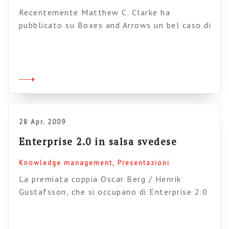
Recentemente Matthew C. Clarke ha
pubblicato su Boxes and Arrows un bel caso di
studio che raconta il loro percorso di adozione
dei wiki interni nella sua società, la Corvu.
Stiamo parlando di migliaia di persone che si
occupano di Software per aziende
(performance management). Il loro problema
era trovare un sistema per ottimizzare la […]
28 Apr. 2009
Enterprise 2.0 in salsa svedese
Knowledge management
Presentazioni
La premiata coppia Oscar Berg / Henrik
Gustafsson, che si occupano di Enterprise 2.0
in quel di Svezia (e hanno un ricchissimo blog) ,
hanno pubblicato una presentazione molto