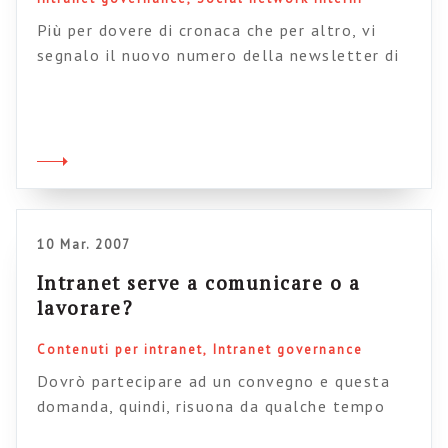
Più per dovere di cronaca che per altro, vi
segnalo il nuovo numero della newsletter di
Gerry McGovern, intitolata “The future is
collaborative“. Si parla di web e collaborazione
e di come, in una intranet, non dovrebbe essere
replicata la logica dei silos
funzionali ammorbano e deprimono
quotidianamente la nostre iniziative. Una
interanet di successo dà risalto […]
10 Mar. 2007
Intranet serve a comunicare o a
lavorare?
Contenuti per intranet
Intranet governance
Dovrò partecipare ad un convegno e questa
domanda, quindi, risuona da qualche tempo
nella mia testa. La risposta non è così facile