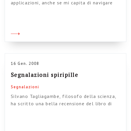
applicazioni, anche se mi capita di navigare
alla ricerca di particolari soluzioni “tampone”
a problemi intranet. Voglio segnalarvi due
risorse che ho imparato ad apprezzare nel
tempo. La prima è la sezione “Collaborazione
online” del noto blogger con la mutanda in
testa: sfogliando nell’archivio troverete
moltissimi servizi online e softwarini utili per
[…]
16 Gen. 2008
Segnalazioni spiripille
Segnalazioni
Silvano Tagliagambe, filosofo della scienza,
ha scritto una bella recensione del libro di
Yochai Benkler “La ricchezza della rete. La
produzione sociale trasforma il mercato e
aumenta le libertà”. Interessante