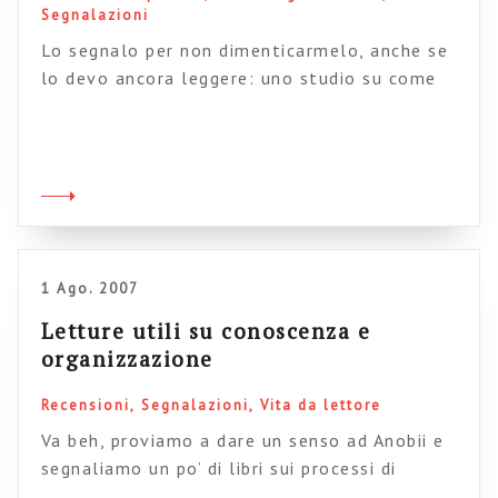
Segnalazioni
Lo segnalo per non dimenticarmelo, anche se
lo devo ancora leggere: uno studio su come
superare le barriere tra gruppi e persone in un
sistema di publishing decentralizzato. Il PDF
lo scaricate direttamente da qui.
1 Ago. 2007
Letture utili su conoscenza e
organizzazione
Recensioni
Segnalazioni
Vita da lettore
Va beh, proviamo a dare un senso ad Anobii e
segnaliamo un po’ di libri sui processi di
acquisizione e diffusione della conoscenza nei