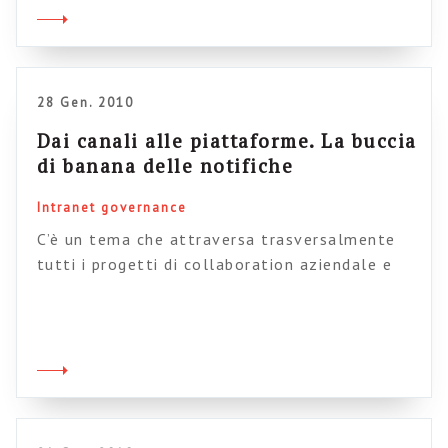
La mia presentazione (10 minuti) è dedicata
alla mia esperienza personale e soprattutto a
quella di portare […]
28 Gen. 2010
Dai canali alle piattaforme. La buccia
di banana delle notifiche
Intranet governance
C’è un tema che attraversa trasversalmente
tutti i progetti di collaboration aziendale e
che, spesso cacciato dalla porta, rientra dalla
finestra sotto forma di lamenti, mugugni,
ostilità latenti. Si tratta del tormentato
rapporto con le email, ovvero con il più
tirannico, pervasivo, usato e abusato
strumento di comunicazione inventato
dall’uomo. Ovviamente una promessa, implicita