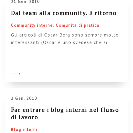
21 Gen. 2010
o […]
Dal team alla community. E ritorno
Community interne
Comunità di pratica
Gli articoli di Oscar Berg sono sempre molto
interessanti (Oscar è uno svedese che si
occupa di enterprise 2.0 e ha lavorato anche
per l’IKEA) e come al solito anche gli schemi
fanno la differenza. In due post Oscar prova
ad analizzare le sfumature organizzative della
collaborazione: in azienda siamo abituati a
pensare a team […]
2 Gen. 2010
Far entrare i blog interni nel flusso
di lavoro
Blog interni