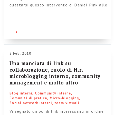
guastarsi questo intervento di Daniel Pink alle
TED confercence. Qualcosa di fa-vo-lo-so. In
18 minuti Dan ci spiega perché gli incentivi
economici e, più in generale, gli incentivi
“esterni” non siano più adatti a garantire
l’eccellenza nelle prestazioni lavorative del
21° secolo. Tutto quello che sappiamo sulla
[…]
2 Feb. 2010
Una manciata di link su
collaborazione, ruolo di H.r.
microblogging interno, community
management e molto altro
Blog interni
Community interne
Comunità di pratica
Micro-blogging
Social network interni
team virtuali
Vi segnalo un po’ di link interessanti in ordine