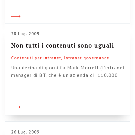
previsto, del resto, e ciò costituisce certo una
magra consolazione dato che tale puntale
previsione è servita unicamente a tormentare
sottilmente le mie ferie senza peraltro
28 Lug. 2009
proteggermi dall’inevitabile. E così, […]
Non tutti i contenuti sono uguali
Contenuti per intranet
Intranet governance
Una decina di giorni fa Mark Morrell (l’intranet
manager di BT, che è un’azienda di 110.000
persone), ha pubblicato un post molto
interessante, a mio parere più acuto e
profondo di quanto l’autore stesso possa aver
immaginato (non lo dico per offendere Mark,
ovviamente, ma per provare ancora una volta
che il testo ha sempre […]
26 Lug. 2009