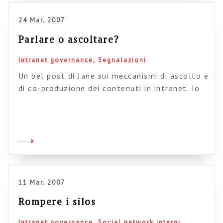
sempre azzardata, ma nella pratica è […]
24 Mar. 2007
Parlare o ascoltare?
Intranet governance
Segnalazioni
Un bel post di Jane sui meccanismi di ascolto e
di co-produzione dei contenuti in intranet. Io
ho aggiunto qualcosa: aggiungiamo altre idee?
11 Mar. 2007
Rompere i silos
Intranet governance
Social network interni