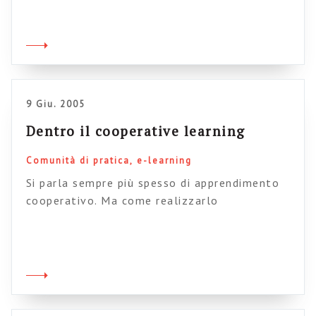
come può semprare, per tre motivi: per via
delle caratteristiche del meda “intranet”; per
via de tipo di oggetti che tipicamente ci
viaggiano sopra; per la natura di quello che
oggi chiamiamo “lavoro. […]
9 Giu. 2005
Dentro il cooperative learning
Comunità di pratica
e-learning
Si parla sempre più spesso di apprendimento
cooperativo. Ma come realizzarlo
concretamente? Quali sono le condizioni che
lo favoriscono e quali quelle che lo
ostacolano? Questo articolo di Fabrizio Pivari
(che non ricordo assolutamente come ho
scovato) ha il pregio di affrontare più nel
dettaglio le questioni legate al cooperative