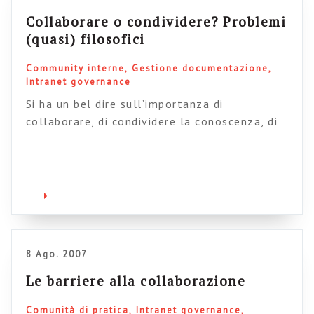
Collaborare o condividere? Problemi
(quasi) filosofici
Community interne
Gestione documentazione
Intranet governance
Si ha un bel dire sull’importanza di
collaborare, di condividere la conoscenza, di
favorire la partecipazione. Queste cose che ho
elencato non sono sinonimi: proviamo a fare
un passo avanti e guardare meglio la
questione. Mettiamo che creiate un gruppo su
Lotusnotes, o un teamsite su Sharepoit, o un
team di progetto su yoo+, o […]
8 Ago. 2007
Le barriere alla collaborazione
Comunità di pratica
Intranet governance