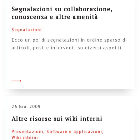
Segnalazioni su collaborazione,
conoscenza e altre amenità
Segnalazioni
Ecco un po’ di segnalazioni in ordine sparso di
articoli, post e interventi su diversi aspetti
collegati al tema delle intranet e della
collaborazione (ne ho tantissime, questa è
solo una prima parte) – L’enterprise 2.0 va
bene solo per i wkowledge worker? Un
bell’articolo che spiega come diversi tipi di
strumento e diversi tipi […]
26 Giu. 2009
Altre risorse sui wiki interni
Presentazioni
Software e applicazioni
Wiki interni