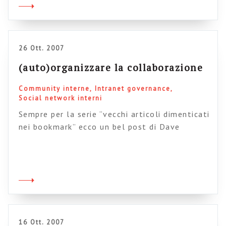
l’accostamento tra Thomas kunh e Etienne
Weger. Qualche cambiamento in arrivo nelle
regole di design dei siti web: sembra che l’uso
intensivo dei motori di ricerca […]
26 Ott. 2007
(auto)organizzare la collaborazione
Community interne
Intranet governance
Social network interni
Sempre per la serie “vecchi articoli dimenticati
nei bookmark” ecco un bel post di Dave
Pollard dedicato alle strategie di
collaborazione e all’introduzione di metodi 2.0
nelle aziende. il metodo è interessante per
vari aspetti: 1) identifica come strategica la
creazione di figure di “animatori” (i champions)
che possano far crescere viralmente il
modello di collaborazione […]
16 Ott. 2007