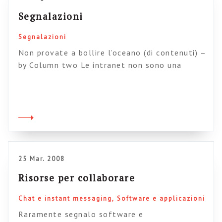
Segnalazioni
Segnalazioni
Non provate a bollire l’oceano (di contenuti) –
by Column two Le intranet non sono una
discarica di informazioni – By Gerry McGovern
Il ROI dell’instant messaging in intranet: il
caso IBM – By John mell via Emanuele Team
collaboration: 7 punti fermi per lavorare
meglio insieme – By Robin Good Wiki in
azienda: il […]
25 Mar. 2008
Risorse per collaborare
Chat e instant messaging
Software e applicazioni
Raramente segnalo software e