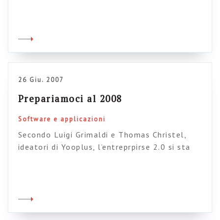
contesti sociali (organizzazioni, ma non solo).
26 Giu. 2007
Prepariamoci al 2008
Software e applicazioni
Secondo Luigi Grimaldi e Thomas Christel,
ideatori di Yooplus, l’entreprpirse 2.0 si sta
avvicinando a grandi passi e il 2008 sarà l’anno
della svolta. In questa intervista gli ideatori
spiegano in che cosa consiste il loro prodotto
e che rapporto ha con l’enterprise
“tradizionale”. Sappiamo che ogni previsione è