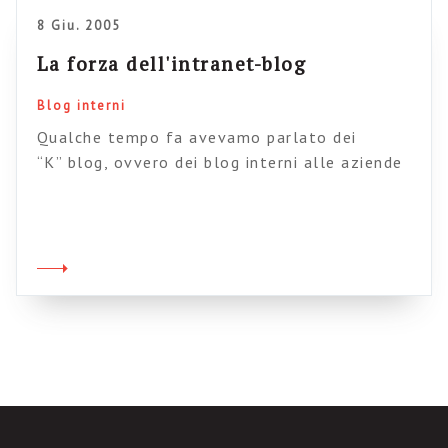
learning. Niente di stratosferico, non
8 Giu. 2005
troverete […]
La forza dell'intranet-blog
Blog interni
Qualche tempo fa avevamo parlato dei
“K” blog, ovvero dei blog interni alle aziende
costruiti per favorire la diffusione delle
conoscenze. All’epoca avevo espresso alcune
riserve e ipotizzato alcuni percorsi possibili.
Oggi cominciano ad emergere casi concreti che
ci indicano se le nostre ipotesi erano o meno
strampalate. Ad esempio in InfoWorld, il
settore IT ha […]