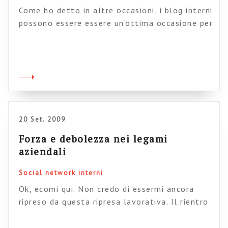
Come ho detto in altre occasioni, i blog interni
possono essere essere un’ottima occasione per
mettere alla prova dei progetti, testare le
beta-versioni, condividere l’avanzamento di un
progetto con i destinatari, ricevere feed-back.
Qualche tempo fa ho anche postato quello
che a mio parare era un’ottimo caso di studio a
riguardo. Oggi vedo che quest’idea […]
20 Set. 2009
Forza e debolezza nei legami
aziendali
Social network interni
Ok, ecomi qui. Non credo di essermi ancora
ripreso da questa ripresa lavorativa. Il rientro
mi è venuto addosso schiaffegiandomi
ripetutamente; cosa che avevo ampiamente