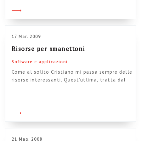
bella sull’Enterprise 2.0. Gli schemi, in
particolare, sono assai efficaci, e sappiamo
quanto conti l’aspetto di visual design per la
comprensione dei concetti, dai più astratti […]
17 Mar. 2009
Risorse per smanettoni
Software e applicazioni
Come al solito Cristiano mi passa sempre delle
risorse interessanti. Quest’utlima, tratta dal
noto Boxesandarows, affronta il tema delle
interfacce e della User experience negli
ambienti di collaborazione 2.0. L’autore
(Mattew C. Clarke) ammette che ad oggi non
esistono indicazioni precise, e che il suo è solo
un contributo ad un dibattito in corso, ma […]
21 Mag. 2008