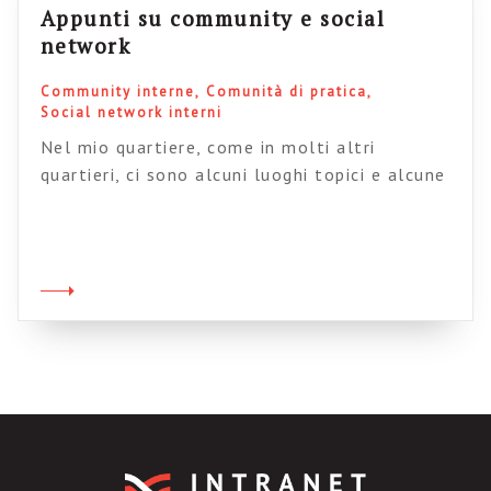
Appunti su community e social
network
Community interne
Comunità di pratica
Social network interni
Nel mio quartiere, come in molti altri
quartieri, ci sono alcuni luoghi topici e alcune
pratiche consolidate: il mitico bar della
piazzetta, l’edicola, il meccanico, la banca, il
parrucchiere, la pulizia delle strade eccetera.
Ciascuno di questi luoghi è legato a persone, e
le persone sono in qualche modo legate tra di
loro. Il meccanico […]