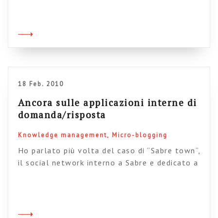
dicono cose inutili o si mettono a giocare?
Questo non possiamo permetterlo”. Questa
cosa della paura del cazzeggio, del terrore che
ogni cosa creata in azienda sia ben ancorata
alla retorica della seriosa operatività (che […]
18 Feb. 2010
Ancora sulle applicazioni interne di
domanda/risposta
Knowledge management
Micro-blogging
Ho parlato più volta del caso di “Sabre town“,
il social network interno a Sabre e dedicato a
domane e risposte professionali tra colleghi
(qui potete scaricare il PDF con il caso
descritto da Stetwo). E’ uno dei casi più
interessanti al mondo di microblogging interno