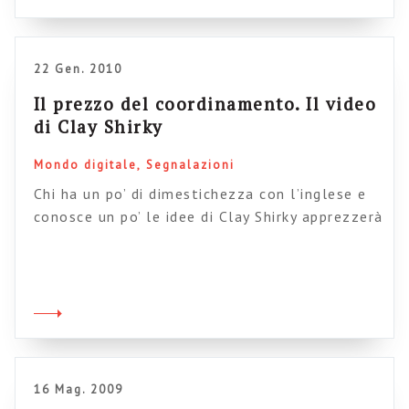
che funziona, e secondo i coordinatori ha già
fatto […]
22 Gen. 2010
Il prezzo del coordinamento. Il video
di Clay Shirky
Mondo digitale
Segnalazioni
Chi ha un po’ di dimestichezza con l’inglese e
conosce un po’ le idee di Clay Shirky apprezzerà
questo video tratto delle TED conference, nel
quale Clay parla della difficoltà del
coordinamento istituzionale (quello delle
imprese) rispetto ai sistemi di condivisione
online. Il senso è che nelle organizzazioni
fisiche il coordinamento ha un costo, e […]
16 Mag. 2009