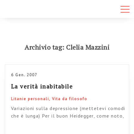
Archivio tag: Clelia Mazzini
6 Gen. 2007
La verità inabitabile
Litanie personali
Vita da filosofo
Variazioni sulla depressione (mettetevi comodi
che è lunga) Per il buon Heidegger, come noto,
il nostro rapporto primario con il mondo è
innanzitutto pratico: noi siamo gettati-nel-