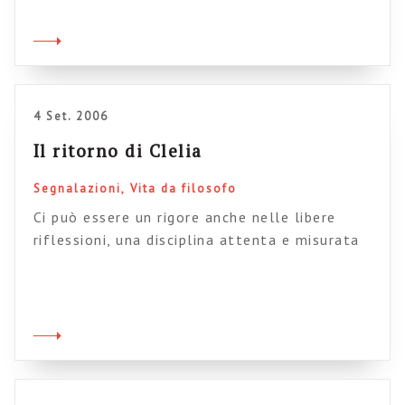
mondo, e il rapporto di utilizzabilità è quello
che principalmente caratterizza il nostro
vivere quotidiano, il nostro entrare in
contatto con le cose. Solo in seguito a
qualche tipo […]
4 Set. 2006
Il ritorno di Clelia
Segnalazioni
Vita da filosofo
Ci può essere un rigore anche nelle libere
riflessioni, una disciplina attenta e misurata
del libero pensiero, un’intertestualità
rivelatrice (Borges?), un vero e proprio canone
dell’imprevisto. Ci può essere tutto questo, e
in fondo chiunque si avvicini alla scrittura
(come scrittore o come lettore,
indifferentemente) ne fa, in genere, esperienza
diretta. Questa pudicità pubblica, questo