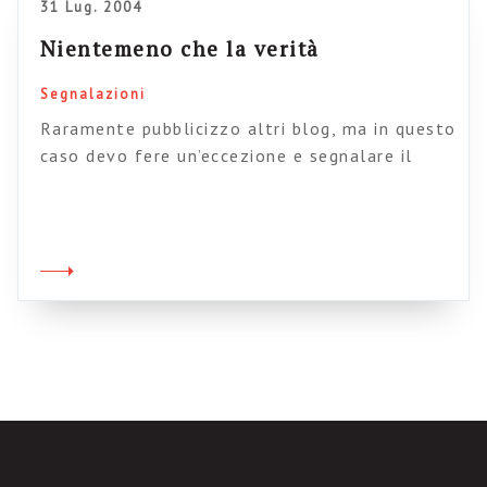
31 Lug. 2004
continuo e sistematico allontanamento […]
Nientemeno che la verità
Segnalazioni
Raramente pubblicizzo altri blog, ma in questo
caso devo fere un’eccezione e segnalare il
pregevole spazio di Clelia Mazzini, (qui trovate
la descrizione della sua singolare scelta) dal
titolo, a dire il vero un po’ solenne, di
“Aletheia“, ovvero verità (nel senso di: ciò che
viene alla luce, 2che si svela, che si rivela…).
Moltissimi […]