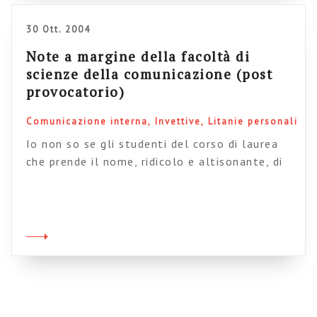
esempio, a dare una scorsa ai materiali da
scaricare del corso […]
30 Ott. 2004
Note a margine della facoltà di
scienze della comunicazione (post
provocatorio)
Comunicazione interna
Invettive
Litanie personali
Io non so se gli studenti del corso di laurea
che prende il nome, ridicolo e altisonante, di
Scienze della Comunicazione (disciplina
relativamente nuova nello stravagante
panorama di studi del nostro Paese, che si
associa ad altre, ancora più bizzarre iniziative
accademiche, valga per tutte l’esotico corso di
laurea in “comunicazione nella società della
globalizzazione”, […]