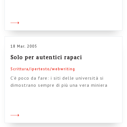
lezione sul tema delle intranet, ospitato dal
titolare della cattedra. Se non avete nulla da
fare potete fare un salto, l’entrata è libera
(credo) e a me farebbe piacere. Ciao.
18 Mar. 2005
Solo per autentici rapaci
Scrittura/ipertesto/webwriting
C’è poco da fare: i siti delle università si
dimostrano sempre di più una vera miniera
di informazioni e materiali da scaricare. Le
possibilità di studiare e approfonidre
gratuitamente ci sono, bisogna però avere
voglia e tempo di farlo e questo è un altro
paio di maniche. Ad ogni modo provate, ad