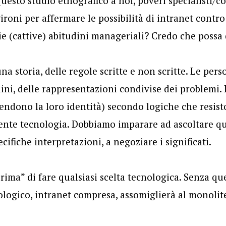
uesto studio etnografico a noi, poveri specialisti/c
gironi per affermare le possibilità di intranet contro
hie (cattive) abitudini manageriali? Credo che possa 
a storia, delle regole scritte e non scritte. Le per
ini, delle rappresentazioni condivise dei problemi. 
fendono la loro identità) secondo logiche che resist
nte tecnologia. Dobbiamo imparare ad ascoltare que
ecifiche interpretazioni, a negoziare i significati.
rima” di fare qualsiasi scelta tecnologica. Senza q
ologico, intranet compresa, assomiglierà al monolite