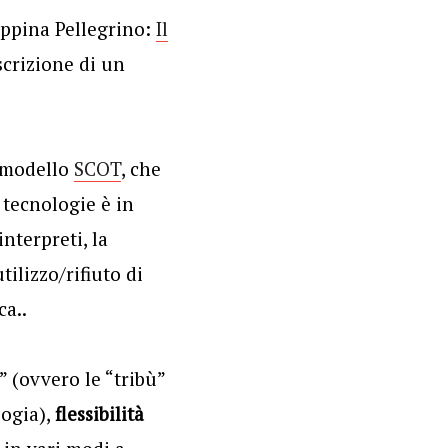
eppina Pellegrino:
Il
scrizione di un
 modello
SCOT
, che
 tecnologie è in
nterpreti, la
tilizzo/rifiuto di
ca..
” (ovvero le “tribù”
logia),
flessibilità