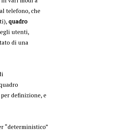
 in vari modi a
al telefono, che
ti),
quadro
egli utenti,
ltato di una
di
 quadro
 per definizione, e
r “deterministico”