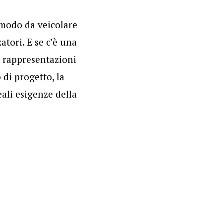
n modo da veicolare
atori. E se c’è una
e rappresentazioni
 di progetto, la
eali esigenze della