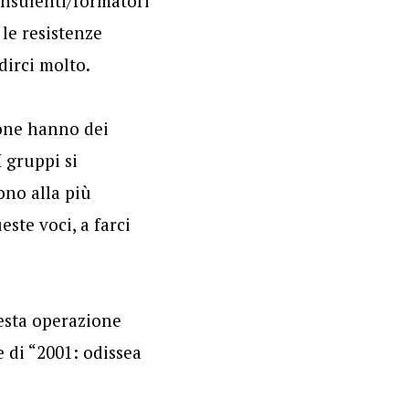
onsulenti/formatori
 le resistenze
dirci molto.
sone hanno dei
I gruppi si
ono alla più
ste voci, a farci
uesta operazione
 di “2001: odissea