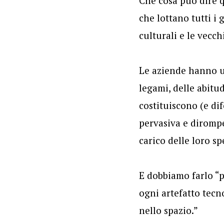
Che cosa può dire q
che lottano tutti i 
culturali e le vecc
Le aziende hanno un
legami, delle abitud
costituiscono (e di
pervasiva e dirompe
carico delle loro sp
E dobbiamo farlo “p
ogni artefatto tecn
nello spazio.”