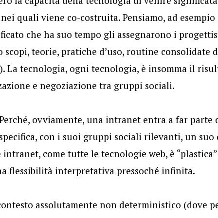
ro la capacità della tecnologia di venire significata
nei quali viene co-costruita. Pensiamo, ad esempio 
ificato che ha suo tempo gli assegnarono i progettis
 scopi, teorie, pratiche d’uso, routine consolidate d
c). La tecnologia, ogni tecnologia, è insomma il risu
zzazione e negoziazione tra gruppi sociali.
 Perché, ovviamente, una intranet entra a far parte 
pecifica, con i suoi gruppi sociali rilevanti, un suo
 intranet, come tutte le tecnologie web, è “plastica”
 flessibilità interpretativa pressoché infinita.
contesto assolutamente non deterministico (dove pe