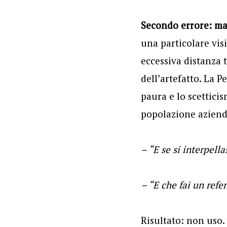
Secondo errore: m
una particolare visi
eccessiva distanza 
dell’artefatto. La P
paura e lo scetticis
popolazione azienda
– “E se si interpell
– “E che fai un refe
Risultato: non uso.