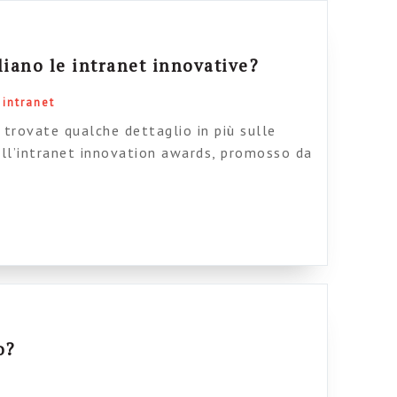
liano le intranet innovative?
 intranet
trovate qualche dettaglio in più sulle
ell’intranet innovation awards, promosso da
delle bellissime schermate (la
ricabile, ma capisci ammè…) | View | Upload
o?