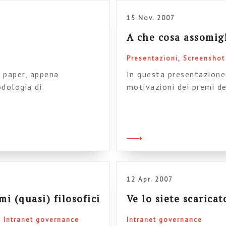
15 Nov. 2007
A che cosa assomig
Presentazioni
Screenshot
o paper, appena
In questa presentazione 
dologia di
motivazioni dei premi d
to significativamente
Steptwo. Ci sono anche 
crive 6 componenti da
presentazione non è sca
ciascuna componente (gli
your own
ustraliani con il 6. Noi
12 Apr. 2007
i (quasi) filosofici
Ve lo siete scaricat
Intranet governance
Intranet governance