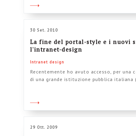
particolari gruppi di dipendenti). La sua ide
30 Set. 2010
La fine del portal-style e i nuovi 
l'intranet-design
Intranet design
Recentemente ho avuto accesso, per una co
di una grande istituzione pubblica italiana
grandi). Appena si è aperta la pagina ho e
1998. Mi hanno confermato che è stata fa
per fare il fico, ma perché questa è la prov
29 Ott. 2009