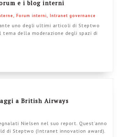
orum e i blog interni
nterne
Forum interni
Intranet governance
nte uno degli ultimi articoli di Steptwo
l tema della moderazione degli spazi di
 Il tema mi sta molto a cuore, come sapete,
a riguardo. L’articolo ha il pregio di
 nodali e di proporre diverse alternative
…]
aggi a British Airways
egnalati Nielsen nel suo report. Quest’anno
old di Steptwo (Intranet innovation award).