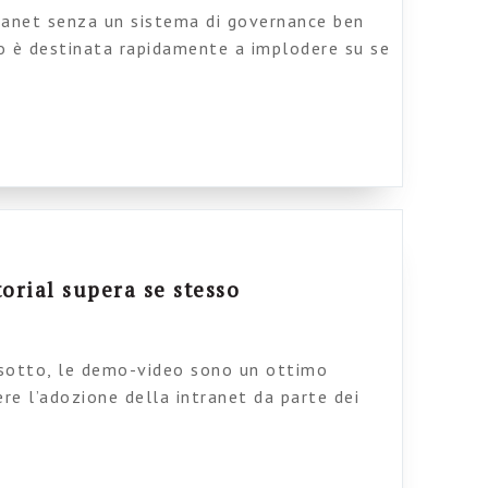
ranet senza un sistema di governance ben
 è destinata rapidamente a implodere su se
in mano senza che sappiamo come affrontare
ni di governance sono importantissime, al
ntenuti, e vanno affrontate con approccio
. Chi […]
orial supera se stesso
 sotto, le demo-video sono un ottimo
e l’adozione della intranet da parte dei
ne portano le persone direttamente nel
rmettono di illustrare funzionalità che
to più difficili da spiegare. Ma a volte