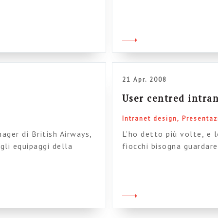
le singole applicazioni
Insomma, questo forum d
, o assemblate al’interno
spopolato. Qui potete a
ono illuminanti. Vi dico
Allen Huish, che racconta
21 Apr. 2008
User centred intra
Intranet design
Presentaz
ager di British Airways,
L’ho detto più volte, e 
gli equipaggi della
fiocchi bisogna guardare 
tre a vincere uno dei
concretamente dalle per
to anche nel report di
bisogni e ai processi: –
er una volta Nielsen e
mezz’oretta il capo di I
tanto, noi, l’azienda la 