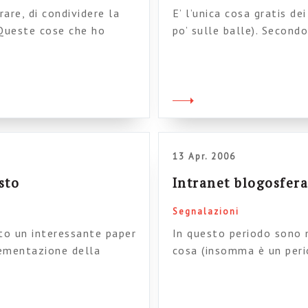
rare, di condividere la
E’ l’unica cosa gratis de
 Queste cose che ho
po’ sulle balle). Second
re un passo avanti e
personalizzazioni). Un 
e creiate un gruppo su
tutti gli aspetti del pro
 un team di progetto su
qui…
13 Apr. 2006
sto
Intranet blogosfer
Segnalazioni
to un interessante paper
In questo periodo sono 
lementazione della
cosa (insomma è un peri
a condividere) è che,
forza e il coraggio solo
glio che la strategia sia
Comunque vi segnalo, tra
rmine dei quali rivedere
Steptwo (in particolare