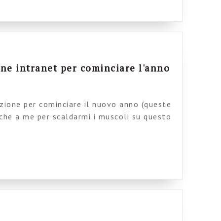
superino se stessi […]
ne intranet per cominciare l'anno
zione per cominciare il nuovo anno (queste
che a me per scaldarmi i muscoli su questo
o per troppo troppo tempo a causa di
a nuova condizione campagnola – condizione
pirituale – e non aggiungo altro). – Rebecca
rla […]