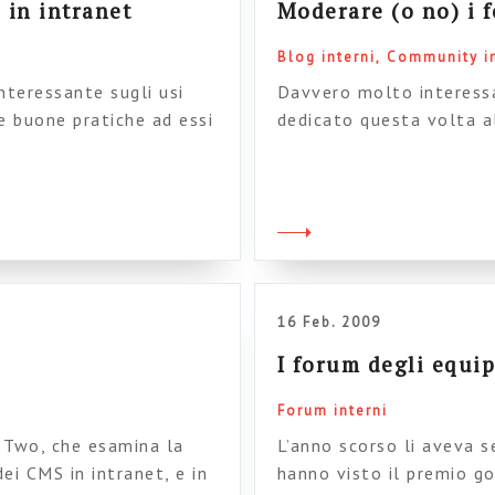
 in intranet
Moderare (o no) i f
Blog interni
Community i
nteressante sugli usi
Davvero molto interessa
e buone pratiche ad essi
dedicato questa volta a
: – per evidenziare le
discussione in intranet.
nterna – per evidenziare
e ho scritto molte volte 
formazioni-chiave – per
evidenziare alcuni punti
nell’approccio al tema [
16 Feb. 2009
I forum degli equip
Forum interni
p Two, che esamina la
L’anno scorso li aveva s
ei CMS in intranet, e in
hanno visto il premio g