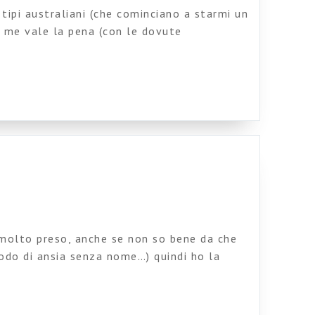
i tipi australiani (che cominciano a starmi un
o me vale la pena (con le dovute
documento preciso per esaminare e valutare
cesso di svilupo del progetto. Si scarica da
a
molto preso, anche se non so bene da che
odo di ansia senza nome…) quindi ho la
 di postare dei post formato mignon.
mitre il bellissimo sito australiano
 la sezione Column two), una aggiornata e