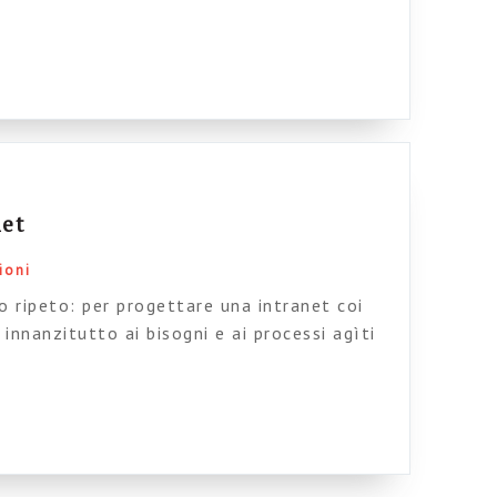
egli equipaggi della British ha veramente
scoltare la voce dell’intranet manager,
 la storia di questa iniziativa.
net
ioni
lo ripeto: per progettare una intranet coi
innanzitutto ai bisogni e ai processi agìti
sone. Fate attenzione, perché guardare ai
 NON significa intervistare per una
T; – NON significa tirare a indovinare perché
[…]