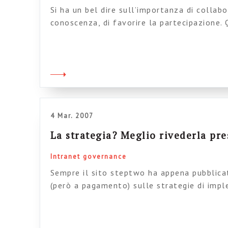
Si ha un bel dire sull’importanza di collabo
conoscenza, di favorire la partecipazione.
elencato non sono sinonimi: proviamo a fa
guardare meglio la questione. Mettiamo ch
Lotusnotes, o un teamsite su Sharepoit, o
yoo+, o […]
4 Mar. 2007
La strategia? Meglio rivederla pre
Intranet governance
Sempre il sito steptwo ha appena pubblica
(però a pagamento) sulle strategie di imp
intranet. La regola aurea (assolutamente d
viste le caratteristiche del progetto, e me
di breve termine, con step semestrali al te