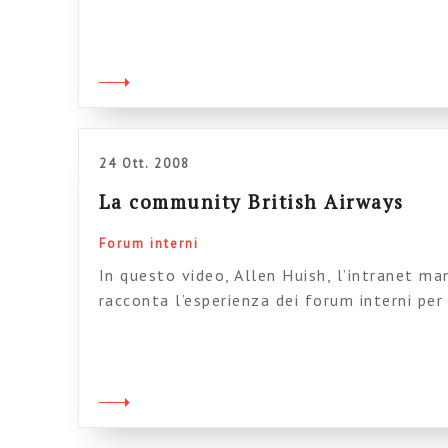
particolare del problematico rapporto con 
che in genere vengono costruite, integrate
dell’ambiente. Come al solito le immagini s
subito che tra le tre soluzioni […]
24 Ott. 2008
La community British Airways
Forum interni
In questo video, Allen Huish, l’intranet man
racconta l’esperienza dei forum interni per 
compagnia (17.00 persone). Questo caso, ol
premi dell’intranet Innovation Award è fini
Nilesen sulle migliori intranet del 2008 (p
Septwo si trovano d’accordo). E’ […]