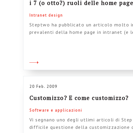
i 7 (o otto?) ruoli delle home page
Intranet design
Steptwo ha pubblicato un articolo molto i
prevalenti della home page in intranet (e l
associate). James robertson ne identifica 7
news – per far accedere alla navigazione i
le applicazioni chiave – per evidenziare in
promuovere la cultura interna […]
20 Feb. 2009
Customizzo? E come customizzo?
Software e applicazioni
Vi segnano uno degli utlimi articoli di Ste
difficile questione della customizzazione d