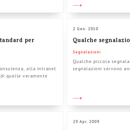
a […]
capita che i progettisti 
2 Gen. 2010
standard per
Qualche segnalazio
Segnalazioni
Qualche piccola segnala
nsulenza, alla intranet
segnalazioni servono an
 (di quelle veramente
blog, che ho abbandonat
sclamato: beh, fa molto
problemi legati alla mi
tta nel 1998. Non lo dico
materiale e condizione s
a che, ci […]
Rodgers, di StepTwo, pa
29 Apr. 2009