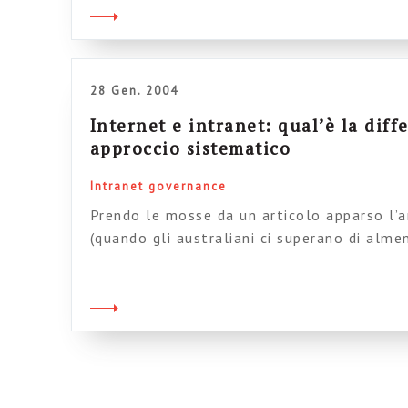
tutto il processo. Insomma, il progetto […
28 Gen. 2004
Internet e intranet: qual’è la dif
approccio sistematico
Intranet governance
Prendo le mosse da un articolo apparso l’
(quando gli australiani ci superano di alm
knowledge management…), a cura di James 
affrontare il tema intranet/internet cercan
maniera sistematica le differenze nell’appr
risultati. L’articolo ha il pregio di […]