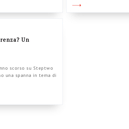
]
ricca lista […]
ferenza? Un
anno scorso su Steptwo
eno una spanna in tema di
Robertson, che tenta di
do di individuare, in
occio, nel progetto, nei