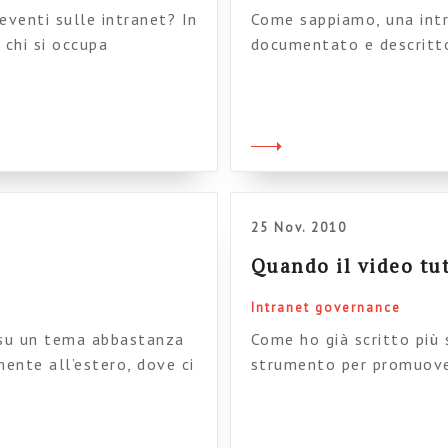
 eventi sulle intranet? In
Come sappiamo, una int
 chi si occupa
documentato e descritto
 (la concorrenza vera,
stessa, o a esploderci 
nte qualcosa, è lontana),
la questione. Le questio
e della allegra
pari del design o dei co
sistematico ed esplicito
25 Nov. 2010
Quando il video tut
Intranet governance
su un tema abbastanza
Come ho già scritto più
mente all’estero, dove ci
strumento per promuover
e), ovvero il rapporto tra
dipendenti: se fatte be
no tutti i dipendenti) e
mezzo del progetto e pe
o a vario titolo
altrimenti sarebbero mol