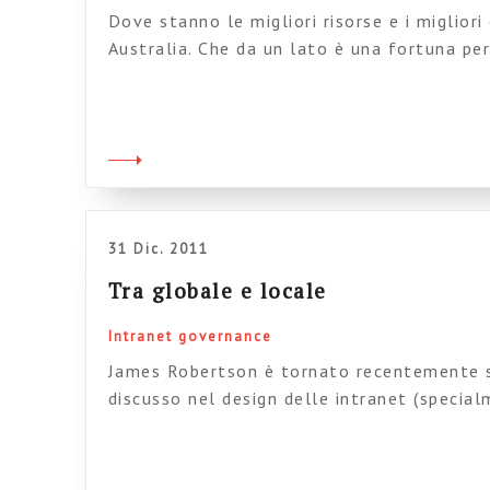
Dove stanno le migliori risorse e i migliori
Australia. Che da un lato è una fortuna per
professionalmente di queste cose in Italia
cioè quella di gente che ci capisce verame
ma dall’altro implica che se vuoi fare part
combriccola […]
31 Dic. 2011
Tra globale e locale
Intranet governance
James Robertson è tornato recentemente 
discusso nel design delle intranet (special
sono molte più aziende grandi e grandissim
informazioni e servizi globali (che riguarda
informazioni e servizi locali (che riguardan