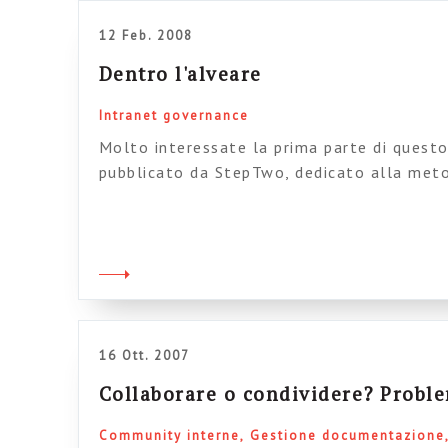
12 Feb. 2008
Dentro l'alveare
Intranet governance
Molto interessate la prima parte di quest
pubblicato da StepTwo, dedicato alla meto
implementazione delle intranet e intitola
“Exploring the Intranet Hive (part 1)” Des
gestire nel prgetto, dando 6 consigli per 
americani ce l’hanno su col 10, mentre gli a
europei, […]
16 Ott. 2007
Collaborare o condividere? Problem
Community interne
Gestione documentazione