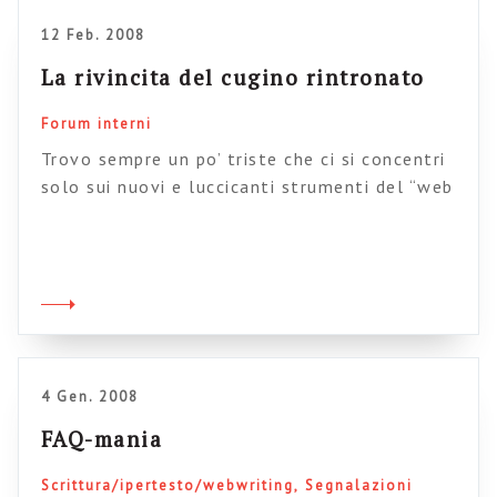
12 Feb. 2008
La rivincita del cugino rintronato
Forum interni
Trovo sempre un po’ triste che ci si concentri
solo sui nuovi e luccicanti strumenti del “web
2.0” e ci si dimentichi dei forum, cugini anziani,
un po’ rimbambiti e certamente oggi superati
nell’immaginario collettivo da blog, wiki e
altre amenità. Eppure i forum, se usati
correttamente, restano un ottimo strumento
per la condivisione della conoscenza nelle […]
4 Gen. 2008
FAQ-mania
Scrittura/ipertesto/webwriting
Segnalazioni