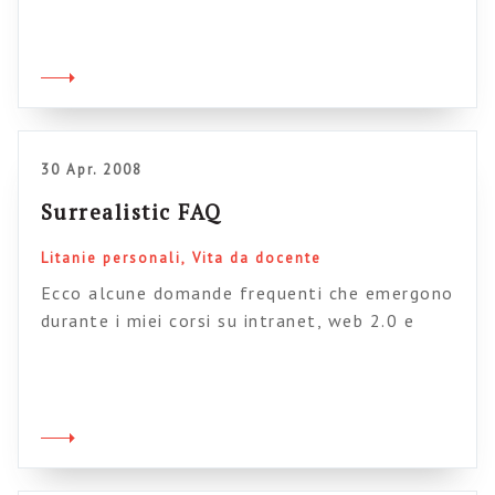
istituzionale fino al midollo o libera e aperta
come un collettivo studentesco, che sia top
down o bottom up una delle aspettative
principali dei suoi utenti è quella di poter
accedere a risorse che […]
30 Apr. 2008
Surrealistic FAQ
Litanie personali
Vita da docente
Ecco alcune domande frequenti che emergono
durante i miei corsi su intranet, web 2.0 e
dintorni. E poi ditemi che non è un lavoro
usurante…:-) – Ma che cos’è un wiki? – Ok prof,
ho appena creato il blog. Ma perché se digito il
nome su Google non me lo trova? – Quindi
posso leggere […]