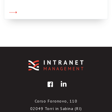
rItaliaCamp Presentazioni efficaci: eliminare il
rumore di fondo Il vero digital divide è tra
oralità e scrittura Tre tipi di blog: chiusi,
cognitivi, relazionali Come scrivere le […]
Corso Foronovo, 110
02049 Torri in Sabina (RI)