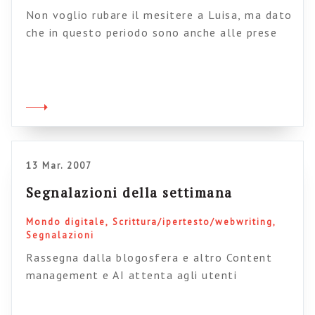
Non voglio rubare il mesitere a Luisa, ma dato
che in questo periodo sono anche alle prese
con la gestione dei sistemi di FAQ in intranet
vi devo segnaere per forza questo sito
dedicato al web writing dove sono veramente
fanatici della scrittura di FAQ (trovate risorse
su come scirverle qui e qui, mentre da qui […]
13 Mar. 2007
Segnalazioni della settimana
Mondo digitale
Scrittura/ipertesto/webwriting
Segnalazioni
Rassegna dalla blogosfera e altro Content
management e AI attenta agli utenti
Architettura a faccette per la PA I vantaggi
della “in-page” navigation Il 31 marzo tutti a