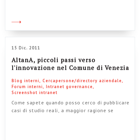
informazioni profilate e non profilate, in
quanto la profilazione definisce i criteri
(geografici, dipartimentali, di ruolo, di lingua,
di azienda, ecc) che consentono di
“localizzare” le informazioni e i servizi. Da
qualche […]
15 Dic. 2011
AltanA, piccoli passi verso
l'innovazione nel Comune di Venezia
Blog interni
Cercapersone/directory aziendale
Forum interni
Intranet governance
Screenshot intranet
Come sapete quando posso cerco di pubblicare
casi di studio reali, a maggior ragione se
vengono dalla pubblica amministrazione
italiana. Credo che questo sia il miglior modo
di mettere a fattor comune buone pratiche e