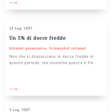
contemporaneamente tastare il polso
dell’innovazione sui progetti intranet. Per
questo sono molto contento di mostrarvi il
lavoro che stanno facendo […]
23 Lug. 2007
Un 5% di docce fredde
Intranet governance
Screenshot intranet
Non che ci dispiacciano le docce fredde in
questo periodo, ma insomma questa è fin
troppo gelida. Si sente parlare spesso di
personalizzazione della intranet (tipicamente,
la possibilità da parte di ciascuno di
aggiungere/togliere/modificare elementi – o
widgets come si dice in gergo – dalla propria
home page). Anzi, per la cronaca, per alcuni
(come JMC) […]
5 Lug. 2007