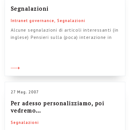
Segnalazioni
Intranet governance
Segnalazioni
Alcune segnalazioni di articoli interessanti (in
inglese) Pensieri sulla (poca) interazione in
intranet (da Intranet Banchmarking forum)
Perché le organizzazioni non passano al 2.0?
Le scuse adottate e le rispste possibili
(daJMC) Che cosa significa “personalizzazione”
in intranet (da Steptwo) Personalizzazione vs.
segmentazione in intranet (da Steptwo) Usare
la intranet per le forze di vendita […]
27 Mag. 2007
Per adesso personalizziamo, poi
vedremo…
Segnalazioni