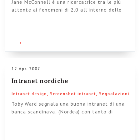
Jane McConnell è una ricercatrice tra le più
attente ai fenomeni di 2.0 all’interno delle
intranet. In un suo recente post potete
leggere i risutalti della sua ultima ricerca sul
2.0 all’interno delle organizzazioni di tutto il
Mondo. I risulati dell’indagine (potete
scaricarli da qui) confermano un discreto
(anche se non altissimo) interesse. Le aziende,
[…]
12 Apr. 2007
Intranet nordiche
Intranet design
Screenshot intranet
Segnalazioni
Toby Ward segnala una buona intranet di una
banca scandinava, (Nordea) con tanto di
scrrenshot (ma come farà ad avere tutti questi
screenshot…) L’estrema facilità di
personalizzazione dei contenuti è uno dei