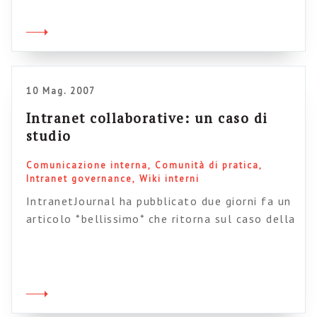
10 Mag. 2007
Intranet collaborative: un caso di
studio
Comunicazione interna
Comunità di pratica
Intranet governance
Wiki interni
IntranetJournal ha pubblicato due giorni fa un
articolo *bellissimo* che ritorna sul caso della
intranet di Placemaking. Siccome credo che
questo atrticolo sia molto, molto importante
per tutti noi ho pensato non solo di
segnalarlo, ma anche di tradurlo. Credo che
tutti noi che ci occupiamo di intranet,