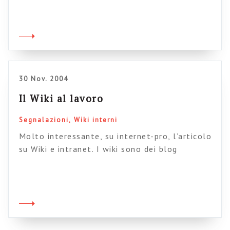
18 minuti Dan ci spiega perché gli incentivi
economici e, più in generale, gli incentivi
“esterni” non siano più adatti a garantire
l’eccellenza nelle prestazioni lavorative del
21° secolo. Tutto quello che sappiamo sulla
[…]
30 Nov. 2004
Il Wiki al lavoro
Segnalazioni
Wiki interni
Molto interessante, su internet-pro, l’articolo
su Wiki e intranet. I wiki sono dei blog
collettivi in cui ciascuno può dare un
contributo, alla pari, su un determinato
argomento. L’esperimento più riuscito in
questo senso è certamente Wikipedia,
l’enciclopedia collettiva in cui ciascuno può
aggiungere proprie definizioni o lemmi e che