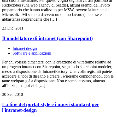
una cosa affascinante. Per questo voglio segnalarvi, dal portfolio di
Redoctober (una web agency di Seattle), alcuni esempi del lavoro
preparatorio che hanno realizzato per MSW, ovvero la intranet di
Microsoft. Mi sembra davvero un ottimo lavoro (anche se è
abbastanza sorprendente che […]
23 Dic. 2011
Il modellatore di intranet (con Sharepoint)
Intranet design
Software e applicazioni
Per chi volesse cimentarsi con la creazione di wireframe relativi ad
un progetto intranet con Sharepoint, segnalo lo sharepoint modeler,
messo a disposizione da IntranetFactory. Una volta registrati potete
accedere al tool di disegno e creare i wirerame componendoli con le
tante webpart già a disposizione. Non è semplicissimo, almeno
all’inizio, ma poi ci si […]
30 Set. 2010
La fine del portal-style e i nuovi standard per
l'intranet-design