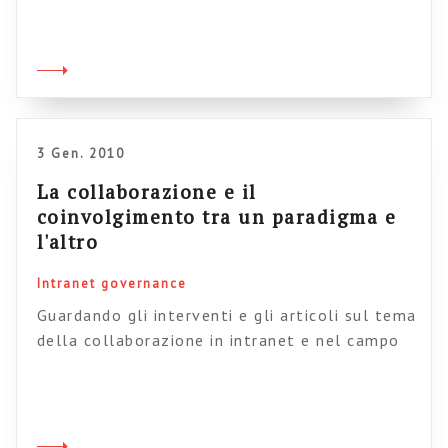
finestra sotto forma di lamenti, mugugni,
ostilità latenti. Si tratta del tormentato
rapporto con le email, ovvero con il più
tirannico, pervasivo, usato e abusato
strumento di comunicazione inventato
dall’uomo. Ovviamente una promessa, implicita
3 Gen. 2010
o […]
La collaborazione e il
coinvolgimento tra un paradigma e
l'altro
Intranet governance
Guardando gli interventi e gli articoli sul tema
della collaborazione in intranet e nel campo
dell’enterprise 2.0 mi rendo conto che davvero
ci troviamo sulla soglia di un cambio di
paradigma. La caratteristica dei paradigmi e
che tendono a definire il perimetro dei