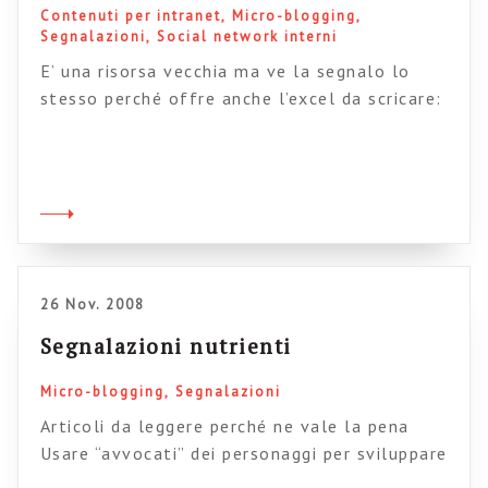
Contenuti per intranet
Micro-blogging
Segnalazioni
Social network interni
E’ una risorsa vecchia ma ve la segnalo lo
stesso perché offre anche l’excel da scricare:
Una guida completa alla creazione
dell’inventario dei contenuti del vostro sito (o
intranet). Intranetfocus ha aggiornato (al
2007) il suo documento “Introduzione alla
intranet governance“ Remindo ci promette un
buon sistema di microblogging per intranet.
Qualcuno lo vuole provare? […]
26 Nov. 2008
Segnalazioni nutrienti
Micro-blogging
Segnalazioni
Articoli da leggere perché ne vale la pena
Usare “avvocati” dei personaggi per sviluppare
portali intranet centrati sull’utente. Un