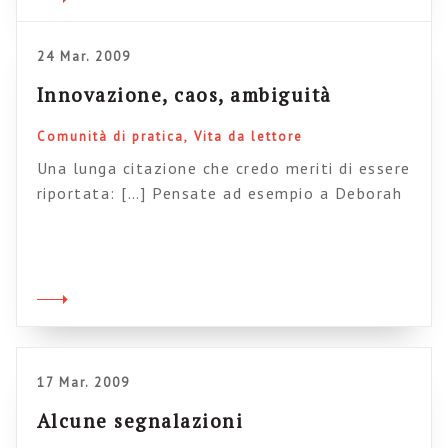
problemi all’interno dei quali trovare una
soluzione (Kuhn chiama talvolta questi
24 Mar. 2009
problemi […]
Innovazione, caos, ambiguità
Comunità di pratica
Vita da lettore
Una lunga citazione che credo meriti di essere
riportata: […] Pensate ad esempio a Deborah
Alvarez-Rodriguez di Goodwill. Quando è
entrata in azienda, il morale era basso, i ricavi
ristagnavano e i benefits dei dipendenti
venivano tagliati a destra e a manca. Nel
momento in cui mise piede in Goodwill,
Deborah iniziò ad attuare dei […]
17 Mar. 2009
Alcune segnalazioni