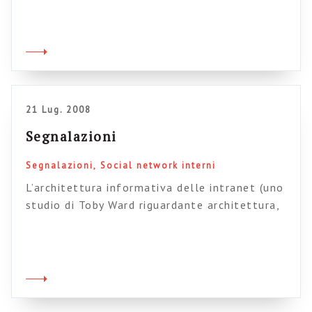
articolo molto interessante sulla metodologia
dei personagi in intranet e il loro uso tramite
persone reali. Qui un altro articolo – classico
– sul tema. Se non sapete che cosa sono i
personaggi scopritelo qui (e qui). Chiedere o
[…]
21 Lug. 2008
Segnalazioni
Segnalazioni
Social network interni
L’architettura informativa delle intranet (uno
studio di Toby Ward riguardante architettura,
categorie, label e navigazione su un cospicuo
gruppo di intranet, da affiancare all’analogo
studio – a pagamento – di Jacob Nielsen). Le
slide dell’international enterprise 2.0 forum di
Varese (animato dal vulcanico Quintarelli). I
costi “soft” delle intranet fallimentari