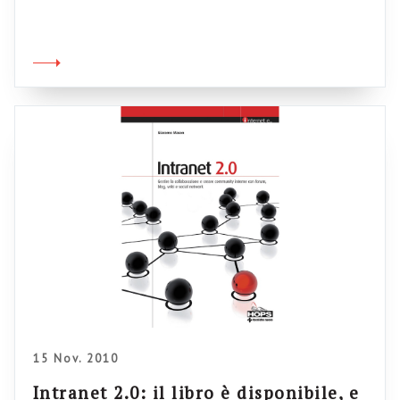
Bertrand Duperrin (uno che scrive articoli
lunghissimi in continuazione e beato lui che ce
la fa), dedicato al tema, ma guarda un po’,
della intranet 2.0. e che si intitola: What is a
social intranet or an intranet […]
15 Nov. 2010
Intranet 2.0: il libro è disponibile, e