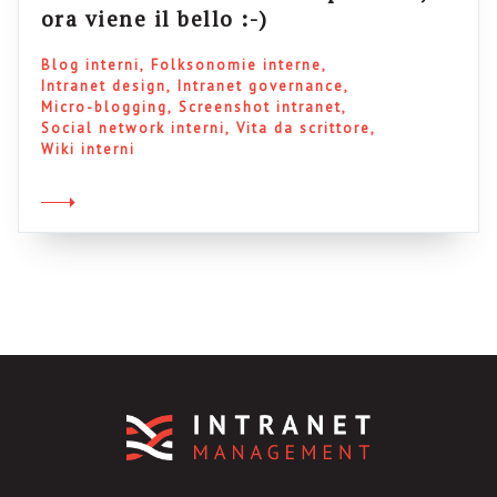
ora viene il bello :-)
Blog interni
Folksonomie interne
Intranet design
Intranet governance
Micro-blogging
Screenshot intranet
Social network interni
Vita da scrittore
Wiki interni