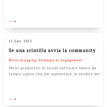
proposta (purpose) che la tecnologia che la
abilita bisogna davvero fare i complimenti al
team di Automation Anywhere, un’azienda di
consulenza per l’automazione aziendale che ha
creato una piattaforma (n.b. basata su
Yammer) per identificare collettivamente e
dare […]
11 Gen. 2013
Se una scintilla avvia la community
Micro-blogging
Strategie di engagement
Molti produttori di social software hanno da
tempo capito che per aumentare le vendite dei
loro prodotti devono prima aumentare la
cultura diffusa su queste piattaforme e
devono raccontare storie sul loro utilizzo da
parte delle organizzazioni. In questo senso il
blog di Yammer (noto produttore di una