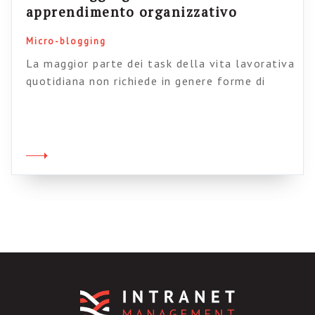
apprendimento organizzativo
Micro-blogging
La maggior parte dei task della vita lavorativa
quotidiana non richiede in genere forme di
apprendimento prolungato e strutturato, ma
piuttosto modalità fluide ed estemporanee di
acquisizione di informazioni: chiediamo
qualcosa al collega della stanza a fianco,
segnaliamo qualcosa al volo nel corridoio,
diamo un veloce input al collega sulla porta
dell’ascensore. La totalità di […]