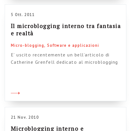
piattaforma di microblogging, recentemente
acquistato da Microsoft), […]
5 Ott. 2011
Il microblogging interno tra fantasia
e realtà
Micro-blogging
Software e applicazioni
E’ uscito recentemente un bell’articolo di
Catherine Grenfell dedicato al microblogging
interno e alle sue tante implicazioni e
conseguenze. Vi consiglio di leggerlo perché
affronta diversi temi legati a questo tipo di
tecnologie in azienda. Ci sono in effetti tanti
aspetti da considerare, che si trasformano in
altrettante domande: è bene lasciare che le
persone […]
21 Nov. 2010
Microblogging interno e