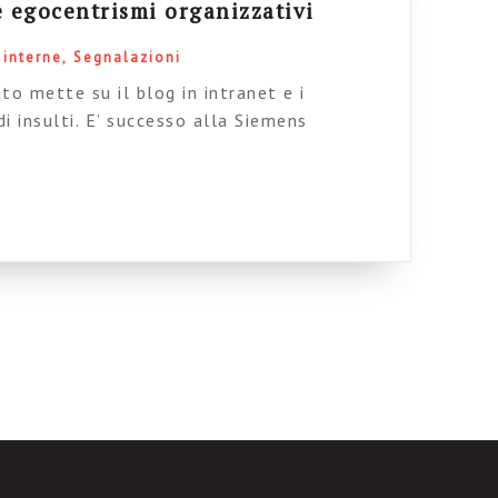
e egocentrismi organizzativi
interne
Segnalazioni
o mette su il blog in intranet e i
di insulti. E’ successo alla Siemens
ate che per commentare bisognava
dentificarsi). Perché è succsso? Sembra che
ristrutturazione e non tiri una bella
ltato, certamente ambiguo, io continuo a […]