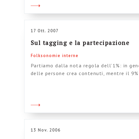
17 Ott. 2007
Sul tagging e la partecipazione
Folksonomie interne
Partiamo dalla nota regola dell’1%: in gen
delle persone crea contenuti, mentre il 9% 
commenta. E il restante 90%? Sta a guardare
la situazione è questa, secondo Forrester 
rticolo si riassume la situazione, con un oc
la […]
13 Nov. 2006