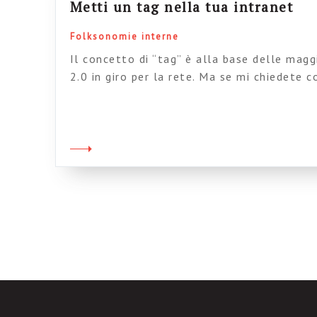
Metti un tag nella tua intranet
Folksonomie interne
Il concetto di “tag” è alla base delle magg
2.0 in giro per la rete. Ma se mi chiedete
applicato concretamente nelle intranet ita
mi sembra ci sia un vuoto sconsolante (e 
vuoto sia qua e là confermato anche dal c