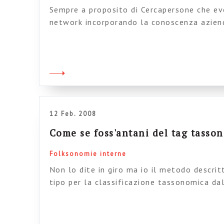
Sempre a proposito di Cercapersone che ev
network incorporando la conoscenza azien
segnalarvi il sistema sperimentale messo i
chiamato Fringe. Toby Ward ne mostra uno
farà a trovare tutti ‘sti screenshot? mah…
dalla constatazione che molti dipendenti 
12 Feb. 2008
Come se foss'antani del tag tasso
Folksonomie interne
Non lo dite in giro ma io il metodo descri
tipo per la classificazione tassonomica da
capito…