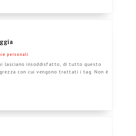
asmo per […]
oggia
nie personali
i lasciano insoddisfatto, di tutto questo
grezza con cui vengono trattati i tag. Non è
uello della classificazione sia un problema
ostituiscono solo una soluzione parziale è
la soluzione ottimale diventerà
o. […]