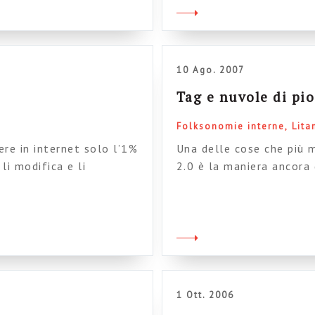
perché spesso mi entusi
10 Ago. 2007
Tag e nuvole di pi
Folksonomie interne
Lita
ere in internet solo l’1%
Una delle cose che più m
li modifica e li
2.0 è la maniera ancora 
. In termini più precisi
certo una notizia: che q
Research: In questo
reale, del quale i tag c
chio alle intranet. Com’è
risaputo, e chi troverà 
probabilmente miliardari
1 Ott. 2006