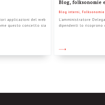
Blog, folksonomie 
Blog interni
Folksonomie 
iori applicazioni del web
L’amministratore Delegat
 come questo concetto sia
dipendenti lo ricoprono 
liane, beh devo dire che
(l’articolo è qui). Not
mi sembra che questo
autenticarsi (e quindi i
ollega […]
l’azienda sia in fase di 
aria. Nonostante il risu