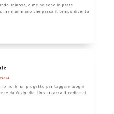
ando spinosa, e me ne sono in parte
g, ma man mano che passa il tempo diventa
oluzione percorribile (e esportabile). Sto
apporto, nelle intranet, tra tassonomie e
che in giro soluzioni standard a cui fare
ale
zioni
rio no. E’ un progetto per taggare luoghi
prese da Wikipedia. Uno attacca il codice al
cellulare, un altro accede alle informazioni
’ho incrociato grazie a Domenico. In genere
lare innovazioni di questo tipo, anche