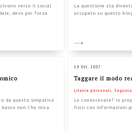
olvono verso il social
La questione sta divent
dale, devo per forza
occupato su questo blo
n piedi da IBM e
sempre più urgente una s
 screenshot (ma come
parlando del difficile r
): Questo sistema è nato
folksonomie e mi sembra 
non compilavano […]
riferimento non […]
19 Ott. 2007
nomico
Taggare il modo re
Litanie personali
Segnala
tto da questo simpatico
Lo conoscevate? Io prop
l basso non l’ho mica
fisici con informazioni 
monumento e, grazie al 
di wikipedia relative. L
non sono incline a segna