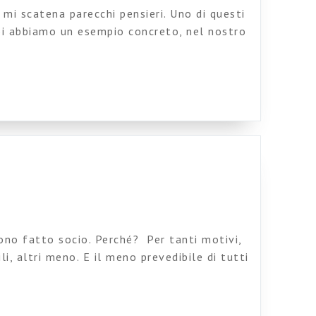
 mi scatena parecchi pensieri. Uno di questi
oi abbiamo un esempio concreto, nel nostro
gnitivo nei processi produttivi. Questo
 in tutto il mondo negli anni scorsi e,
zzarro, è all’origine del fortunato
 Mi […]
sono fatto socio. Perché? Per tanti motivi,
ili, altri meno. E il meno prevedibile di tutti
a i fondatori c’è Sergio Bologna (che ha
ora scrive qui), uno studioso del mondo del
 colpì molto […]