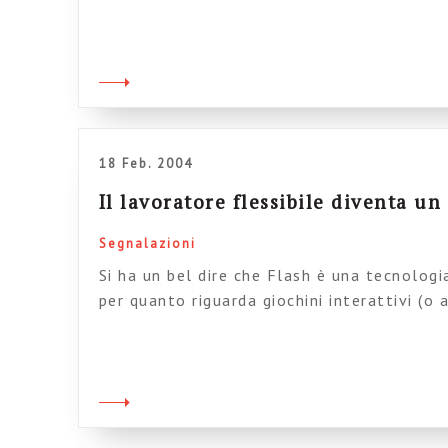
potere ai knowledge workers“, pubblicato 
rivista Next (qui l’archivio ad accesso gratu
precisare in maniera sisntetica cosa si int
conoscenza” e, soprattutto, perché […]
18 Feb. 2004
Il lavoratore flessibile diventa u
Segnalazioni
Si ha un bel dire che Flash è una tecnologi
per quanto riguarda giochini interattivi (o 
tutorial formativi e informativi) è di gran
altre teconologie. Una prova la trovate ne
simpaticissimo Molleindustria, un sito dedi
lavoro e ed altre amenità (grazie Leuca pe