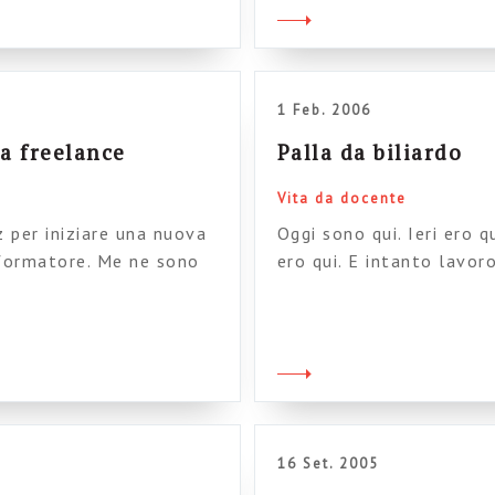
]
1 Feb. 2006
ta freelance
Palla da biliardo
Vita da docente
 per iniziare una nuova
Oggi sono qui. Ieri ero q
/formatore. Me ne sono
ero qui. E intanto lavor
 dall’altra parte, alla
acqua minerale. Ok, me 
lla vita si potesse
tanto. Scusate e a prest
oni. L’ho fatto senza
16 Set. 2005