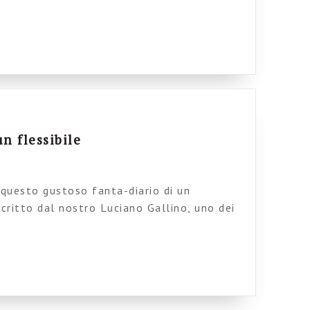
sul post-fordismo, i fenomeni di
 In questo filone di pensiero è sicuramente
voro autonomo di seconda generazione”, una
aggi curata da Sergio Bologna […]
n flessibile
 questo gustoso fanta-diario di un
 scritto dal nostro Luciano Gallino, uno dei
mutamenti della società del lavoro. I libri di
uminanti e convincenti: al di là dei dati,
ate analisi, sono testi carichi di autentica
sarcastica […]