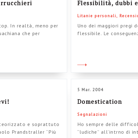
arrucchieri
Flessibilità, dubbi
Litanie personali
Recensi
op. In realtà, meno per
Uno dei maggiori pregi d
ouachiana che per
flessibile. Le conseguen
rmi dalla periferia del
personale” sta nella su
el nulla, nel quale mi
preferisce non parlare a
n quel lembo di
nuovi meccanismi di acc
ia […]
tecnologie. O meglio, ce
5 Mar. 2004
vi!
Domestication
Segnalazioni
teorizzato e soprattuto
Ho sempre delle diffico
Paolo Prandstraller “Più
“ludiche” all’intrno di i