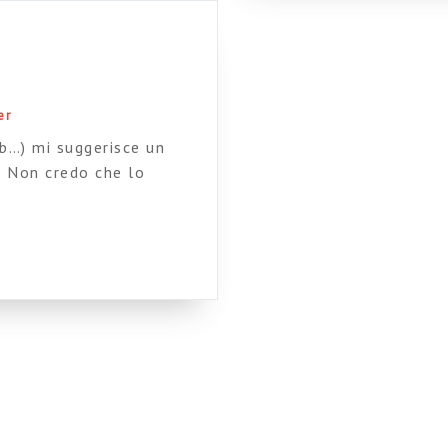
er
b…) mi suggerisce un
. Non credo che lo
opportunità politica…) ma
atteggiamento diffuso,
do G. Gaber, direi che non