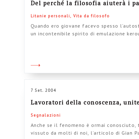
Del perché la filosofia aiuterà i p
Litanie personali
Vita da filosofo
Quando ero giovane facevo spesso l’autost
un incontenibile spirito di emulazione ker
risolvere il più prosaico problema di sposta
nulla, nella quale vivevo, verso il centro d
toccava andare. Non era troppo difficile: i
frettolosa, malinconica e cementata Padan
7 Set. 2004
Lavoratori della conoscenza, unite
Segnalazioni
Anche se il fenomeno è ormai conosciuto, 
vissuto da molti di noi, l’articolo di Gian 