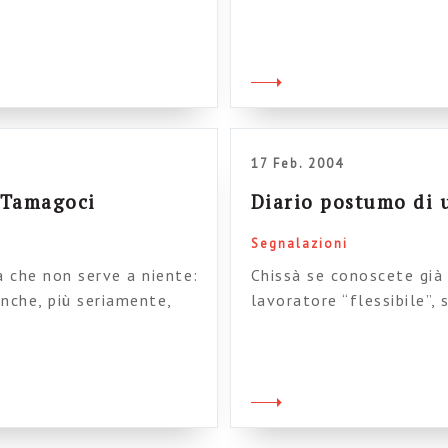
nello scorso numero della
andare a considerazioni 
ito) ha il merito di
domestication, eccetera.
ende per “lavoratore della
d’aiuto il saggio “il la
bellissima raccolta di s
17 Feb. 2004
n Tamagoci
Diario postumo di u
Segnalazioni
a che non serve a niente:
Chissà se conoscete già
anche, più seriamente,
lavoratore “flessibile”,
 lunga superiore a molte
sociologi più attenti ai 
l
Gallino non sono solo ill
cato alla flessibilità del
delle cifre e delle accur
r […]
passione e di una verve 