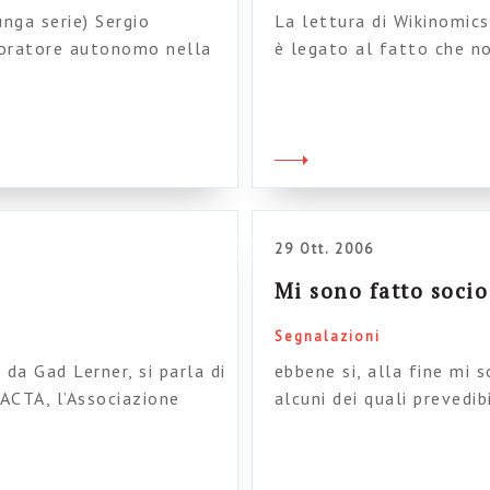
unga serie) Sergio
La lettura di Wikinomics
voratore autonomo nella
è legato al fatto che n
 è il mitico sergio
Paese, di open soruce co
mpre ad ACTA e ad
esempio è stato studiato
anche se può sembrare bi
termine “post fordismo”.
29 Ott. 2006
Mi sono fatto socio
Segnalazioni
da Gad Lerner, si parla di
ebbene si, alla fine mi 
 ACTA, l’Associazione
alcuni dei quali prevedib
a dal mio ex compagno
è che ho scoperto che tr
che io appartengo. Credo
scittto questo libro, e 
coloro che, come me, si
lavoro che all’epoca mi