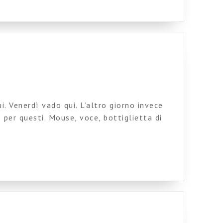
ui. Venerdì vado qui. L’altro giorno invece
o per questi. Mouse, voce, bottiglietta di
la sono voluta, ma non riesco ad aggiornare
o.