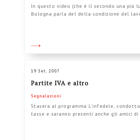
In questo video (che è il secondo una più l
Bologna parla del della condizione del la
società della conoscenza. Se non sapete chi
Bologna partite da qui. Un grazie come se
Alfonso Miceli
19 Set. 2007
Partite IVA e altro
Segnalazioni
Stasera al programma L’infedele, condotto 
tasse e saranno presenti anche gli amici di
Consulenti del Terziario Avanzato fondat
d’università Alfonso Miceli e alla quale an
sia un appuntamento importante per tutti 