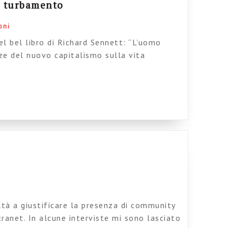
 e turbamento
oni
el bel libro di Richard Sennett: “L’uomo
ze del nuovo capitalismo sulla vita
a estrema fedeltà interna. Sennett
 fondo di organizzazione del lavoro, dei
umulazione o dell’impatto delle nuove
 ne parla, ma solo per poter […]
ltà a giustificare la presenza di community
ntranet. In alcune interviste mi sono lasciato