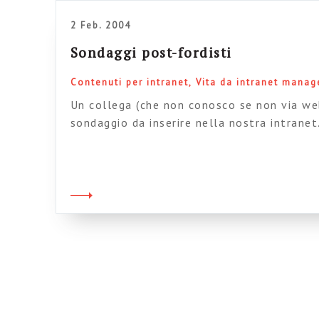
2 Feb. 2004
Sondaggi post-fordisti
Contenuti per intranet
Vita da intranet manag
Un collega (che non conosco se non via we
sondaggio da inserire nella nostra intranet
inserirò, almeno per ora, (faccenduole di 
lo giro, perché mi sembra che rifletta un 
almeno nelle aziende di servizi. Parafrasan
temo il post-fordismo […]