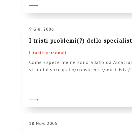
dibattono quotidianamente tra tasse di […
9 Giu. 2006
I tristi problemi(?) dello specialis
Litanie personali
Come sapete me ne sono adato da Alcatraz
vita di disoccupato/consulente/musicista
andato senza sapere che cosa avrei trovato
bella età di 39 anni, perché credevo che da
chiedere di più che buoni-pasto e frustrazi
pensarci, e ho potuto farlo […]
18 Nov. 2005