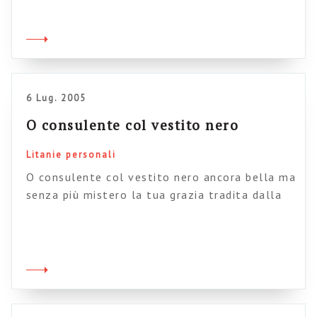
mio ex collega che saluto: ciao Luciano).
Insomma, mi ricordo di questo anche perché
sta per partire un corso (creato da me) tutto
in modalità e-learning, sulla presentazione […]
6 Lug. 2005
O consulente col vestito nero
Litanie personali
O consulente col vestito nero ancora bella ma
senza più mistero la tua grazia tradita dalla
fretta il tuo sorriso che sembra una lametta.
Piccole rughe sul tuo viso austero O
consulente col vestito nero O consulente col
vassoio in mano parli al telefono e prendi
yogurt sano mangi veloce parlando di lavoro ti
muovi […]