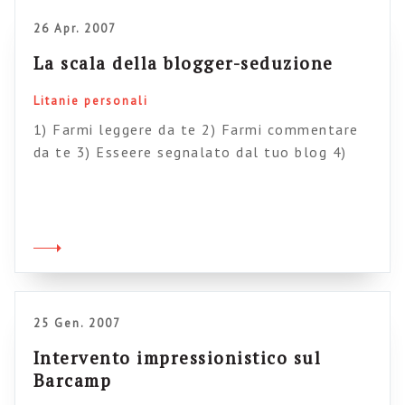
non […]
26 Apr. 2007
La scala della blogger-seduzione
Litanie personali
1) Farmi leggere da te 2) Farmi commentare
da te 3) Esseere segnalato dal tuo blog 4)
Finire nella tua blogroll 5) Finire nel tuo
aggregatore di feed 6) Finire nelle tue
quotidian associazioni di pensieri 6) Finire
nelle tue conversazioni a cena con gli amici 7)
Finire nel tuo letto
25 Gen. 2007
Intervento impressionistico sul
Barcamp