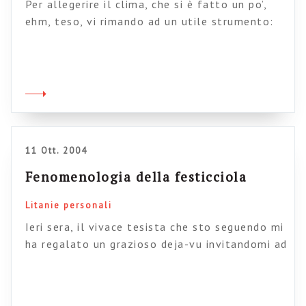
Per allegerire il clima, che si è fatto un po’,
ehm, teso, vi rimando ad un utile strumento:
la scheda, da stampare, del bingo da riunione.
Vi aiuterà a restare svegli trasformando questi
logori riti tribali in qualcosa di finalmente
produttivo. Provate provate provate….
11 Ott. 2004
Fenomenologia della festicciola
Litanie personali
Ieri sera, il vivace tesista che sto seguendo mi
ha regalato un grazioso deja-vu invitandomi ad
una sua festicciola di compleanno. Arrivo e
scopro, con vivo terrore, di essere il nonno
della festa, popolata da simpatici universitari.