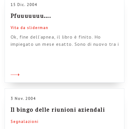
15 Dic. 2004
Pfuuuuuuu….
Vita da sliderman
Ok, fine dell’apnea, il libro è finito. Ho
impiegato un mese esatto. Sono di nuovo tra i
vivi (credo). Giusto in tempo per segnalarvi i
10 consigli di Aristotele per una presentazione
efficace in PowerPoint. A quanto pare, sembra
che il peripatetico apprezzasse molto lo
strumento, infatti gli Analitici Primi (e, per
qualche storico, anche […]
3 Nov. 2004
Il bingo delle riunioni aziendali
Segnalazioni