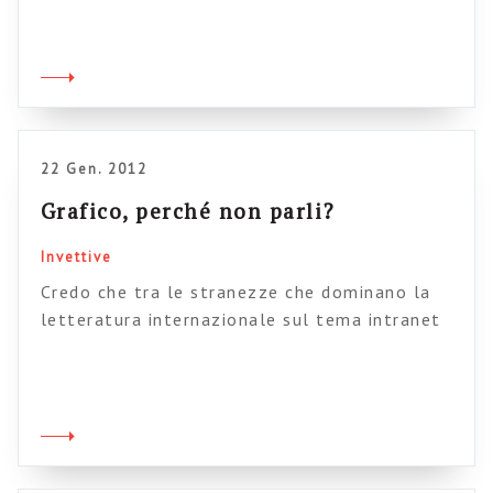
vogliono dalla intranet incrociato con quello
che la intranet in genere presenta in home. La
regola aurea del minimum viable product dice
di cominciare sempre con quello che sta
all’intersezione tra i […]
22 Gen. 2012
Grafico, perché non parli?
Invettive
Credo che tra le stranezze che dominano la
letteratura internazionale sul tema intranet
ed enterprise 2.0 meriti un posto di rilievo la
compulsione infografica di Dion Hinchcliffe
(che mi sembra sia pure peggiorata negli ultimi
tempi). Posso dire una cosa, molto
sommessamente? Credo che questi grafici
barocchi non solo dicano poco, ma in generale