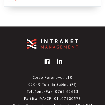
queste, prese come metafora, potrebbero
essere considerate regole per sopravvivere in
azienda. Ma forse perderebbero […]
Corso Foronovo, 110
02049 Torri in Sabina (RI)
Telefono/Fax: 0765 62613
Partita IVA/CF: 01107100578