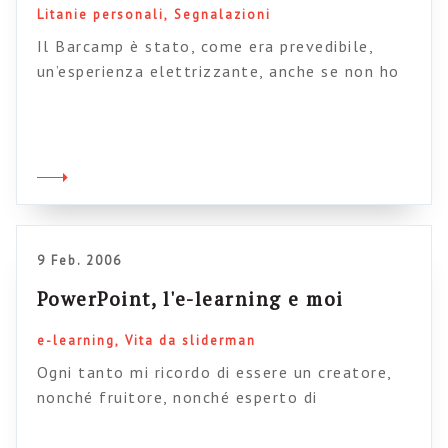
Litanie personali
Segnalazioni
Il Barcamp è stato, come era prevedibile,
un’esperienza elettrizzante, anche se non ho
potuto vedere molto perché dovevo partire.
Ma credo di aver capito che: – L’intellighenzia
della blogosfera e della rete italiana non è
fatta di giovani pischelli ma di arzilli
quarantenni con la maglietta e lo zainetto. Il
che è confortante, perché credevo […]
9 Feb. 2006
PowerPoint, l'e-learning e moi
e-learning
Vita da sliderman
Ogni tanto mi ricordo di essere un creatore,
nonché fruitore, nonché esperto di
presentazioni in powerpoint (come risulta dal
simpatico regalo qui a sinistra, fatto da un