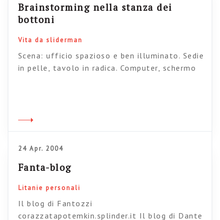
Brainstorming nella stanza dei
bottoni
Vita da sliderman
Scena: ufficio spazioso e ben illuminato. Sedie
in pelle, tavolo in radica. Computer, schermo
21 pollici LCD, telefoni e palmari sparsi per la
stanza. Davanti al computer tre persone.
Eleganti, laureate, dirigenti. – E se
aggiungessimo un’ellisse tratteggiata che
circonda i rettangoli? – No, guarda la cosa
migliore è fare un’altalena che mentre lo
24 Apr. 2004
sviluppo scende la […]
Fanta-blog
Litanie personali
Il blog di Fantozzi
corazzatapotemkin.splinder.it Il blog di Dante