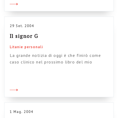
La mia maglietta trendy assume
immediatamente un aspetto veramente
patetico, ma faccio finta di niente e mi fiondo
[…]
29 Set. 2004
Il signor G
Litanie personali
La grande notizia di oggi è che finirò come
caso clinico nel prossimo libro del mio
psicoterapeuta. Non sto scherzando: più
sbullonato del piccolo Hans, più intrigante del
presidente Shreber, più patetico di Dora, ecco a
voi G. il nuovo misterioso caso consegnato
alla storia dei disturbi mentali. Capito, care
donne che ho avuto, cosa […]
1 Mag. 2004