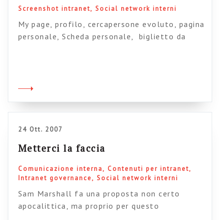
Screenshot intranet
Social network interni
My page, profilo, cercapersone evoluto, pagina
personale, Scheda personale, biglietto da
visita, cruscotto personale, ecc…Sono tanti i
nomi mi capita di sentire nei progetti intranet,
ma si riferiscono tutti alla stessa cosa,
ovvero ad uno spazio all’interno del quale le
persone trovano l’accesso alle loro
informazioni personali, alle informazioni che
hanno scritto e/o sottoscritto, ad un insieme
24 Ott. 2007
[…]
Metterci la faccia
Comunicazione interna
Contenuti per intranet
Intranet governance
Social network interni
Sam Marshall fa una proposta non certo
apocalittica, ma proprio per questo
implementabile da subito sulla vostra