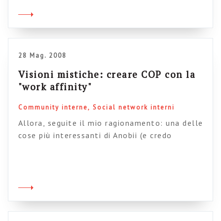
(o “Directory aziendale“) come killer
application delle intranet e sa anche che
questo tema rappresenta, a mio modo di
vedere, la vera frontiera […]
28 Mag. 2008
Visioni mistiche: creare COP con la
"work affinity"
Community interne
Social network interni
Allora, seguite il mio ragionamento: una delle
cose più interessanti di Anobii (e credo
francamente che sia anche una sua “killer
application”) è il grado di compatibilità tra
utenti, creato attraverso un algoritmo
automatico che controlla e miscela una serie
di variabili: i libri a cui abbiamo dato lo stesso
voto, i libri nella stessa edizione, […]