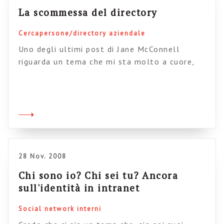
La scommessa del directory
Cercapersone/directory aziendale
Uno degli ultimi post di Jane McConnell
riguarda un tema che mi sta molto a cuore,
ovvero l’evoluzione del directory aziendale
verso gli used generated content. Credo anche
io che su questo tema si giochi una scommessa
fondamentale: flessibilità, possibilità di
modifica e di generazione dei contenuti sul
directory rappresentano la vera sfida
organizzativa per […]
28 Nov. 2008
Chi sono io? Chi sei tu? Ancora
sull'identità in intranet
Social network interni