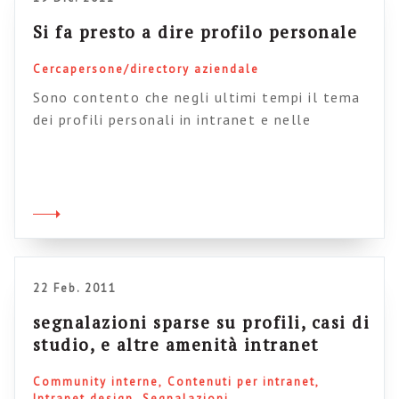
Si fa presto a dire profilo personale
Cercapersone/directory aziendale
Sono contento che negli ultimi tempi il tema
dei profili personali in intranet e nelle
community interne abbia fatto un gigantesco
passo in avanti; si è infatti passati dal
problema di capire perché dovremmo averli a
quello, molto più pratico, di come far
compilare il profilo ai dipendenti. Si, perché la
grossa novità (si fa […]
22 Feb. 2011
segnalazioni sparse su profili, casi di
studio, e altre amenità intranet
Community interne
Contenuti per intranet
Intranet design
Segnalazioni