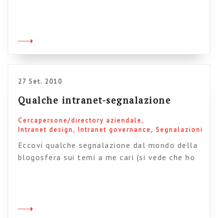
crescendo nella letteratura specialistica di
settore: oggi ormai tutti gli osservatori
considerano il profilo personale una
caratteristica standard delle intranet di nuova
generazione e il tema si è spostato
rapidamente da considerazioni di mera
opportunità (e perché mai […]
27 Set. 2010
Qualche intranet-segnalazione
Cercapersone/directory aziendale
Intranet design
Intranet governance
Segnalazioni
Eccovi qualche segnalazione dal mondo della
blogosfera sui temi a me cari (si vede che ho
fatto un po’ di pulizia nel mio aggregatore
eh?) Mark Morrell parla dei meccanismi di
governance per ottenere contenuti di qualità
sulla intranet BT. Molto interessante il