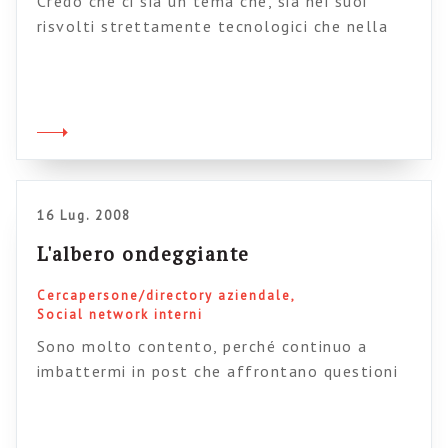
Credo che ci sia un tema che, sia nei suoi
risvolti strettamente tecnologici che nella
visione strategica che ne costituisce lo
sfondo, attraversa tutti i progetti intranet di
nuova generazione. Credo che questo tema sia
la vera chiave di volta che segna il passaggio
ad una nuova visione dei rapporti
professionali, del nostro stare in […]
16 Lug. 2008
L'albero ondeggiante
Cercapersone/directory aziendale
Social network interni
Sono molto contento, perché continuo a
imbattermi in post che affrontano questioni
legate a intranet sulle quali rifletto da
tempo. Chi segue questo blog sa infatti che
sono un grande sostenitore del cercapersone