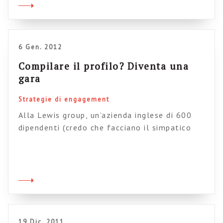
van Leemput ha riportato recentemente il
caso del gruppo Nordea, emblematico di
questa nuova tendenza. Il caso esprime bene
lo stato […]
6 Gen. 2012
Compilare il profilo? Diventa una
gara
Strategie di engagement
Alla Lewis group, un’azienda inglese di 600
dipendenti (credo che facciano il simpatico
mestiere di recupero crediti) hanno creato un
contest per la compilazione del profilo da
parte dei dipendenti. In palio un voucher da 25
sterline e t-shirt esclusive. I dipendenti, una
volta compilato, mandano un alert alla
redazione (che valuterà la qualità dei […]
19 Dic. 2011