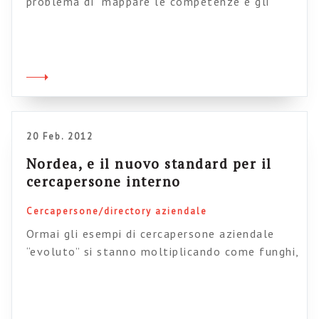
problema di “mappare le competenze e gli
skills” delle persone in azienda mi sento un po’
come Sant’Agostino di fronte al concetto di
tempo (Cos’è dunque il tempo? Se nessuno
m’interroga, lo so; se volessi spiegarlo a chi
m’interroga, non lo so – Conf. 11, 14,1 […]
20 Feb. 2012
Nordea, e il nuovo standard per il
cercapersone interno
Cercapersone/directory aziendale
Ormai gli esempi di cercapersone aziendale
“evoluto” si stanno moltiplicando come funghi,
e non è più così difficile trovare casi di profili
personali di nuova concezione che vanno a
sostituire le obsolete schede-dipendente. Guy