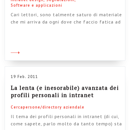
Software e applicazioni
Cari lettori, sono talmente saturo di materiale
che mi arriva da ogni dove che faccio fatica ad
assimilarlo come si deve. Una delle maniere
che uso da tempo per fare ordine è proprio
questo blog, nel quale cerco di tirare le fila di
ciò che leggo in giro (o quantomeno di dargli
una parvenza d’ordine). […]
19 Feb. 2011
La lenta (e inesorabile) avanzata dei
profili personali in intranet
Cercapersone/directory aziendale
Il tema dei profili personali in intranet (di cui,
come sapete, parlo molto da tanto tempo) sta