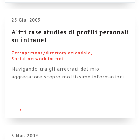
sistema che hanno messo in piedi: ogni pagina
viene automaticamente contrassegnata con
[…]
25 Giu. 2009
Altri case studies di profili personali
su intranet
Cercapersone/directory aziendale
Social network interni
Navigando tra gli arretrati del mio
aggregatore scopro moltissime informazioni,
davvero molto interessanti , che faccio molta
fatica ad assimilare. In questo senso il blog
diventa un ottimo strumento di riflessione e
“digestione” delle tante suggestioni. Sul tema
dei profili personali, in particolare ho trovato
delle segnalazioni interessanti, ad esempio
Dorjem segnala una serie di […]
3 Mar. 2009