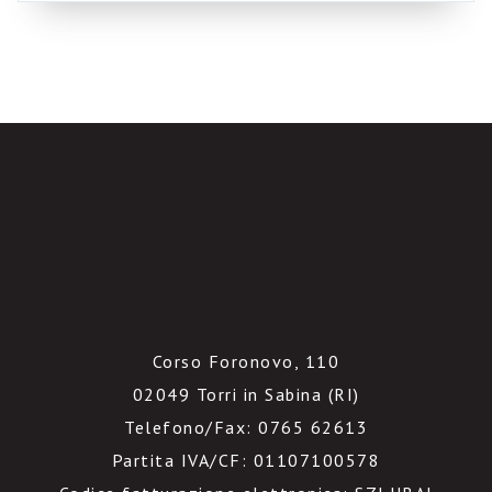
applicazione rappresenta, in genere, una delle
“killer application” […]
Corso Foronovo, 110
02049 Torri in Sabina (RI)
Telefono/Fax: 0765 62613
Partita IVA/CF: 01107100578