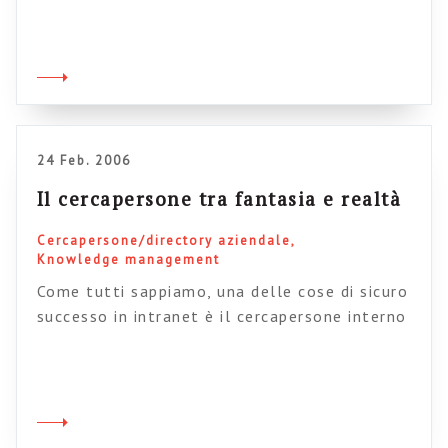
intranet: dare un volto alle persone che
ricevono i feed-back. La questione è ovvia: se
alla fine degli articoli, o nelle pagine di
sezione della intranet ci sono, (come è
assolutamente necessario) solo dei form di
feed-back o […]
24 Feb. 2006
Il cercapersone tra fantasia e realtà
Cercapersone/directory aziendale
Knowledge management
Come tutti sappiamo, una delle cose di sicuro
successo in intranet è il cercapersone interno
(alzi la mano chi non ha qualcosa di simile
sulla sua intranet), ovvero la classica rubrica
telefonica online che consente di trovare i
riferimenti dei colleghi semplicemente
digitando il nominativo. Questa banale