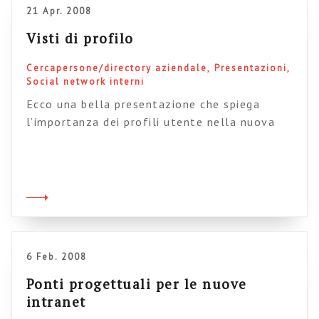
21 Apr. 2008
Visti di profilo
Cercapersone/directory aziendale
Presentazioni
Social network interni
Ecco una bella presentazione che spiega
l’importanza dei profili utente nella nuova
intranet (by Kiwilight). Personalmente,
considero quella dei profili utente una
questione cruciale per traghettare le intranet
verso le nuove frontiere collaborative e il
vero ponte concettuale/operativo che
permette di passare dall’1.0 al 2.0. Insomma,
la scommessa è passare dalla semplice rubrica
6 Feb. 2008
del telefono online […]
Ponti progettuali per le nuove
intranet