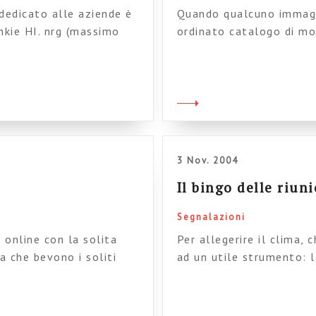
 dedicato alle aziende è
Quando qualcuno immagin
nkie HI. nrg (massimo
ordinato catalogo di mo
vo dei Pubblic Enemy, più
conti con un elemento c
re, la versione finale di
un po’) ovvero le person
 qui.) Il rap è frutto […]
di sistemi documentali,
coinvolgimento chiusi n
3 Nov. 2004
Il bingo delle riun
Segnalazioni
 online con la solita
Per allegerire il clima, 
a che bevono i soliti
ad un utile strumento: 
sta del giovane ingegnere
riunione. Vi aiuterà a re
rnazionale. Non ho voglia
tribali in qualcosa di f
ecialisti territoriali. Non
provate….