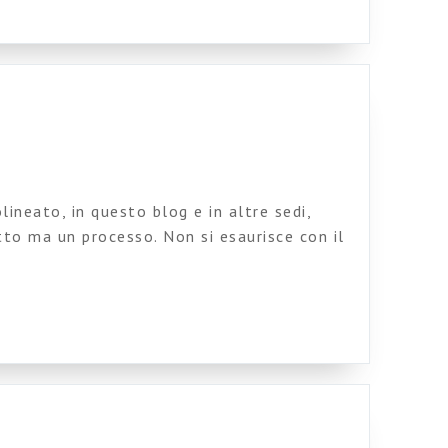
ineato, in questo blog e in altre sedi,
tto ma un processo. Non si esaurisce con il
ia a vivere e a modificarsi proprio allora.
, anche dopo magari due o più anni di vita,
tà di cambiamenti […]