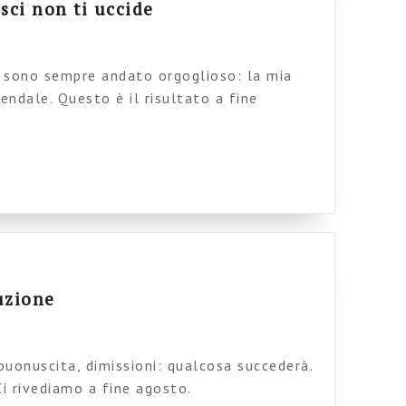
sci non ti uccide
e sono sempre andato orgoglioso: la mia
endale. Questo è il risultato a fine
r “posta inviata” e “posta eliminata” E vi
 spesso i 100. Come faccio? E’ solo posta,
io e tantomeno una discarica. Ciao
uzione
buonuscita, dimissioni: qualcosa succederà.
i rivediamo a fine agosto.