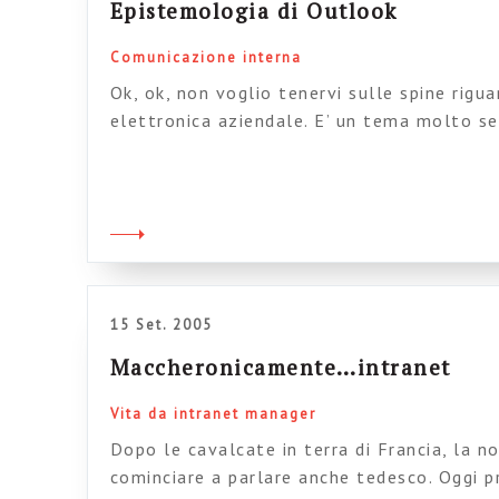
Epistemologia di Outlook
Comunicazione interna
Ok, ok, non voglio tenervi sulle spine rigu
elettronica aziendale. E’ un tema molto se
quindi voglio darvi alcuni suggerimenti, ch
su alcuni presupposti di, chiamiamola, “epi
una disciplina, a dire il vero, ancora in fas
non […]
15 Set. 2005
Maccheronicamente…intranet
Vita da intranet manager
Dopo le cavalcate in terra di Francia, la n
cominciare a parlare anche tedesco. Oggi pr