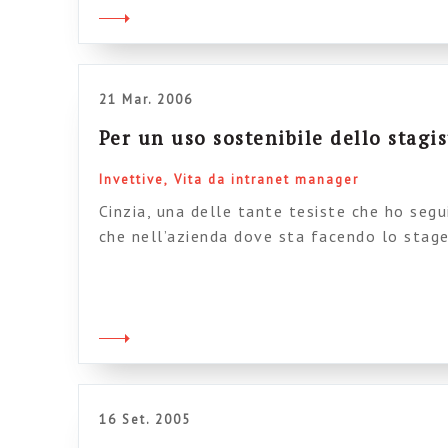
continuare a seguire e interagire su […]
21 Mar. 2006
Per un uso sostenibile dello stagis
Invettive
Vita da intranet manager
Cinzia, una delle tante tesiste che ho seg
che nell’azienda dove sta facendo lo stage
annoia a morte. Franco, altro neolaureato,
altri miei allievi mi ripetono, periodicamen
Insomma: abbiamo brillanti laureati pieni 
ritrovano catapultati dal’oggi al […]
16 Set. 2005