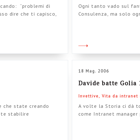
rcando: “problemi di
Ogni tanto vado sul fan
o dire che ti capisco,
Consulenza, ma solo ogn
no di quei posti alla
costantemente questo bl
so nel nulla (sul modello
amara al fegato ingrossa
ortarti la roba da casa
blog denuncia da anni, c
presunzione, la doppiezz
stupidità, il dilettantis
18 Mag. 2006
Davide batte Golia 
Invettive
Vita da intrane
e che state creando
A volte la Storia ci dà t
te stabilire
come Intranet manager p
 certa e immediata è
Alcatraz. In questa azie
Visto l’avvicinarsi della
C’erano anche tanti altr
a accedere al sito e
potere e molti soldi da 