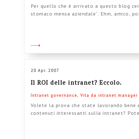
Per quello che è arrivato a questo blog ce
stomaco mensa aziendale“. Ehm, amico, poss
ma accetta un consiglio: se non lavori in u
Houellebecq, ovvero vetro-cemento disper
di questa foto) allora hai due chance: 1) p
(ovviamente se […]
20 Apr. 2007
Il ROI delle intranet? Eccolo.
Intranet governance
Vita da intranet manager
Volete la prova che state lavorando bene 
contenuti interessanti sulla intranet? Pote
complicatissime metriche, ma la prova più
l’arrivo in redazione di mail come questa: “
pensione mi chiedevo se è possibile da cas