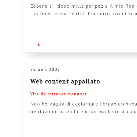
Ebbene sì: dopo mille peripezie il mio Rap
finalmente una realtà. Più corrosivo di Fra
rispetto per il più grande…), più trasgressi
cool di Eminem è ora disponibile, da scarica
“Professionista Rap” (3,8 mega, da scaricare
25 Gen. 2005
Web content appallato
Vita da intranet manager
Non ho vaglia di aggiornare l’organigramma
rivoluzione aziendale in un bicchiere d’acqu
noti. Non ho voglia di pubblicare l’intervi
che ha vinto il premio per il brevetto inte
di attivare il forum di comunicazione tra sp