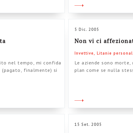
5 Dic. 2005
ta
Non vi ci affeziona
Invettive
Litanie personal
uito nel tempo, mi confida
Le aziende sono morte, 
 (pagato, finalmente) si
plan come se nulla stes
 mi parla di fotocopie. E
aziende sono morte e ne
te, la stessa solfa.
mesmerismo organizzativ
di buona volontà che si
dei professionisti che p
mentre timbrano il […]
15 Set. 2005