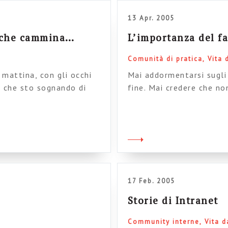
13 Apr. 2005
a che cammina…
L’importanza del fa
Comunità di pratica
Vita 
 mattina, con gli occhi
Mai addormentarsi sugli 
vo che sto sognando di
fine. Mai credere che no
i occhi semiaperti…
orecchie non arriva null
non lascia scampo. Abbi
e immaginabili, abbiamo 
siamo sensibili e […]
17 Feb. 2005
Storie di Intranet
Community interne
Vita 