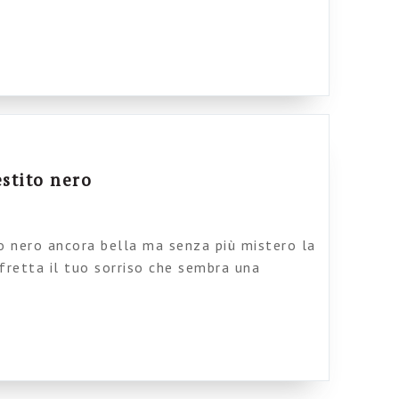
stito nero
o nero ancora bella ma senza più mistero la
 fretta il tuo sorriso che sembra una
sul tuo viso austero O consulente col
te col vassoio in mano parli al telefono e
i veloce parlando di lavoro ti muovi […]