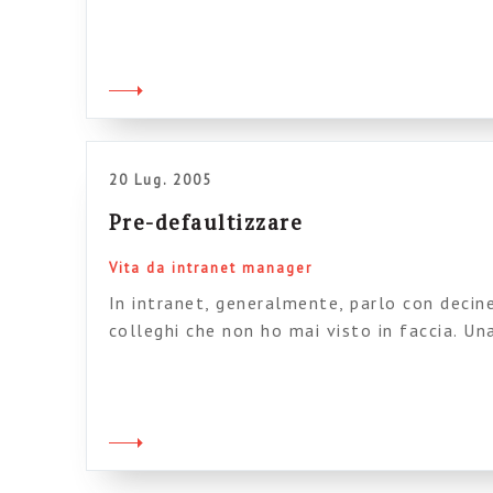
sgarrupati che parlano in inglese a un pub
disorientato. Vi lascio immaginare. Era tut
“we need to communicate”, “our company is 
stenterelle. Alla fine il […]
20 Lug. 2005
Pre-defaultizzare
Vita da intranet manager
In intranet, generalmente, parlo con decine
colleghi che non ho mai visto in faccia. Un
ricevuto stamane merita una menzione spec
collega. Più che una domanda vorrei rivolg
ormai nell’informatica da tanto tempo e p
nascere nell’uso quotidiano termini non pu