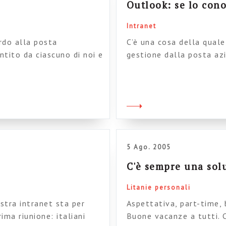
Outlook: se lo cono
Intranet
ardo alla posta
C’è una cosa della qual
ntito da ciascuno di noi e
gestione dalla posta azi
e si basano a loro volta
giornata. Stessa cosa pe
stemologia della mail”;
assicuro che si sfiorano
e di definizione. La posta
ragazzi, non è un archiv
5 Ago. 2005
C'è sempre una sol
Litanie personali
ostra intranet sta per
Aspettativa, part-time, 
ima riunione: italiani
Buone vacanze a tutti. C