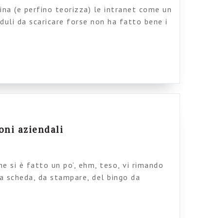
a (e perfino teorizza) le intranet come un
duli da scaricare forse non ha fatto bene i
he a volte si rivela importante, (ma guarda
e. Strano, vero? Parliamo di piattaforme e
 vagheggiamo partecipazione e
elle nostre stanze coi […]
ioni aziendali
che si è fatto un po’, ehm, teso, vi rimando
la scheda, da stampare, del bingo da
stare svegli trasformando questi logori riti
inalmente produttivo. Provate provate