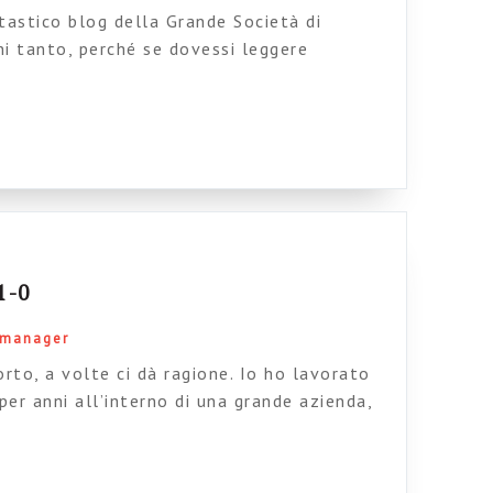
tastico blog della Grande Società di
i tanto, perché se dovessi leggere
og passerei rapidamente dalla risata
to per arrivare all’ulcera perforata. Questo
on ironia e amarezza, l’ingnoranza, la
a, l’egoismo, il pressapochismo, la
mo, la meschinità, […]
1-0
t manager
orto, a volte ci dà ragione. Io ho lavorato
er anni all’interno di una grande azienda,
nda non ero l’unico a occuparmi della cosa:
i settori e professionisti, gente con molto
spendere. E quando si […]