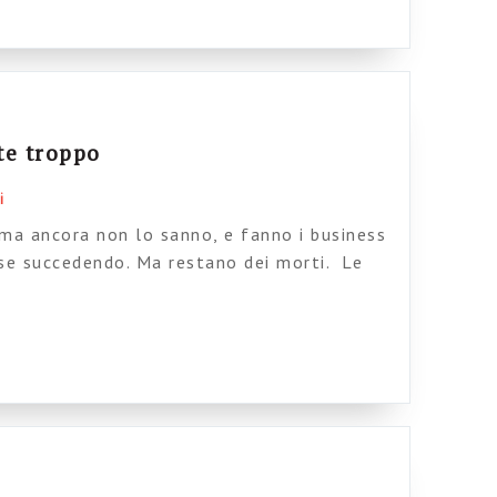
te troppo
i
ma ancora non lo sanno, e fanno i business
se succedendo. Ma restano dei morti. Le
ssun patto con il diavolo, nessun
o potrà resuscitarle. Non fatevi ingannare
arlano al telefono in modo concitato e serio