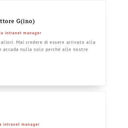
ttore G(ino)
da intranet manager
allori. Mai credere di essere arrivato alla
n accada nulla solo perché alle nostre
a. Mai credere di aver creato la intranet che
amo raccolto tutte le informazioni possibili
una rete di referenti ramificata e attenta,
da intranet manager