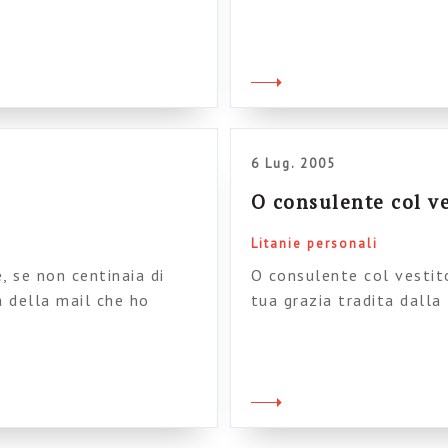
blico tedesco
to un “we have a project”,
very big” e altre frasi
6 Lug. 2005
O consulente col ve
Litanie personali
, se non centinaia di
O consulente col vestit
a della mail che ho
tua grazia tradita dalla
iale. Grazie, sconosciuta
lametta. Piccole rughe 
ere un appello. lavoro
vestito nero O consulen
urtroppo ho visto
prendi yogurt sano mang
ramente “italiani” ma […]